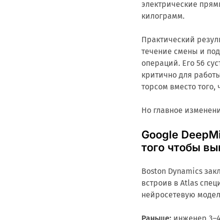
электрические прям
килограмм.
Практический резуль
течение смены и по
операций. Его 56 су
критично для работ
торсом вместо того,
Но главное изменени
Google DeepMi
того чтобы вы
Boston Dynamics зак
встроив в Atlas сп
нейросетевую модел
Раньше:
инженер 3–4