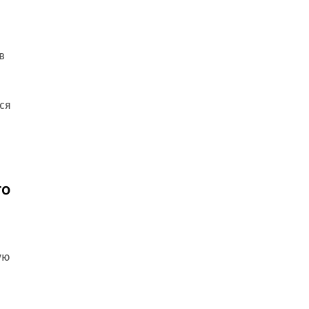
в
ся
то
ую
ю