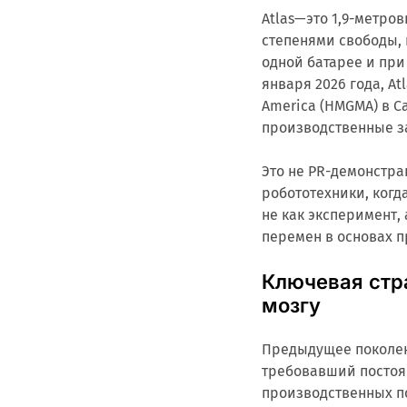
Atlas—это 1,9-метро
степенями свободы, 
одной батарее и при
января 2026 года, At
America (HMGMA) в 
производственные з
Это не PR-демонстра
робототехники, ког
не как эксперимент,
перемен в основах п
Ключевая стра
мозгу
Предыдущее поколен
требовавший постоя
производственных п