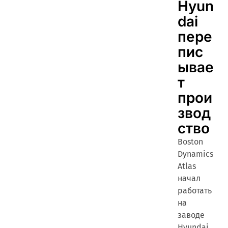
Hyun
dai
пере
пис
ывае
т
прои
звод
ство
Boston
Dynamics
Atlas
начал
работать
на
заводе
Hyundai