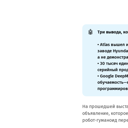
🤖
Три вывода, к
• Atlas вышел 
заводе Hyunda
а не демонстр
• 30 тысяч ед
серийный прод
• Google DeepM
обучаемость—н
программиров
На прошедшей выстав
объявление, которое
робот-гуманоид пере