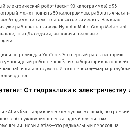
вый электрический робот (весит 90 килограммов) с 56
который может поднять 50 килограммов, работать 4 часа н
 необходимости самостоятельно её заменить. Начиная с
las уже работает на заводе Hyundai Motor Group Metaplant
Саванне, штат Джорджия, выполняя реальные
адачи.
ция и не ролик для YouTube. Это первый раз за историю
да гуманоидный робот перешёл из лаборатории на конвейе
 а как рабочий инструмент. И этот переход—маркер глубок
роизводства.
тегия: От гидравлики к электричеству 
ие Atlas был гидравлическим чудом: мощный, но громкий
нного обслуживания и непригодный для чистых
омещений. Новый Atlas—это радикальный переход на