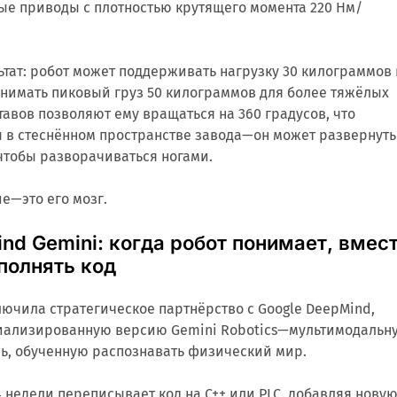
ые приводы с плотностью крутящего момента 220 Нм/
тат: робот может поддерживать нагрузку 30 килограммов 
днимать пиковый груз 50 килограммов для более тяжёлых
ставов позволяют ему вращаться на 360 градусов, что
ы в стеснённом пространстве завода—он может развернуть
 чтобы разворачиваться ногами.
е—это его мозг.
nd Gemini: когда робот понимает, вмес
полнять код
лючила стратегическое партнёрство с Google DeepMind,
ециализированную версию Gemini Robotics—мультимодальн
ь, обученную распознавать физический мир.
 недели переписывает код на C++ или PLC, добавляя нову