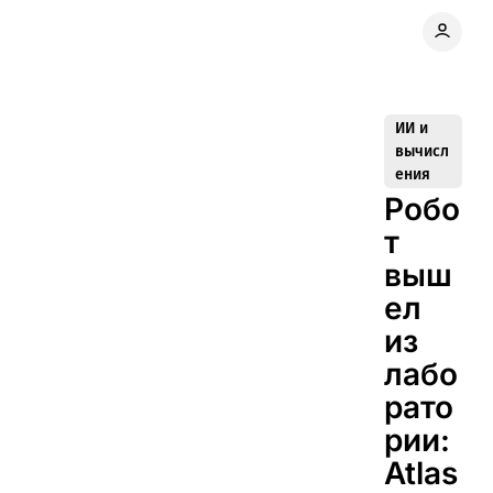
ИИ и
вычисл
ения
Робо
т
выш
ел
из
лабо
рато
рии:
Atlas