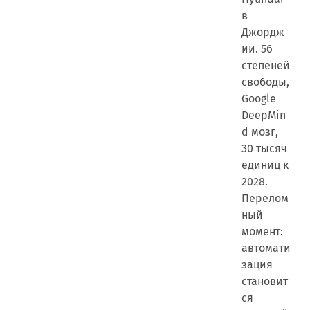
в
Джордж
ии. 56
степеней
свободы,
Google
DeepMin
d мозг,
30 тысяч
единиц к
2028.
Перелом
ный
момент:
автомати
зация
становит
ся