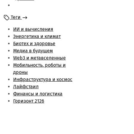
Мобильность и
роботы
Теги
Энергетика и климат
Лайфстаил
ИИ и вычисления
Биотех и здоровье
Энергетика и климат
Финансы и логистика
Биотех и здоровье
Метаверс и web3
Медиа в будущем
Инфраструктура и
Web3 и метавселенные
космос
Мобильность, роботы и
Будущее медиа
дроны
Обзоры
Инфраструктура и космос
Лайфстаил
Финансы и логистика
Горизонт 2126