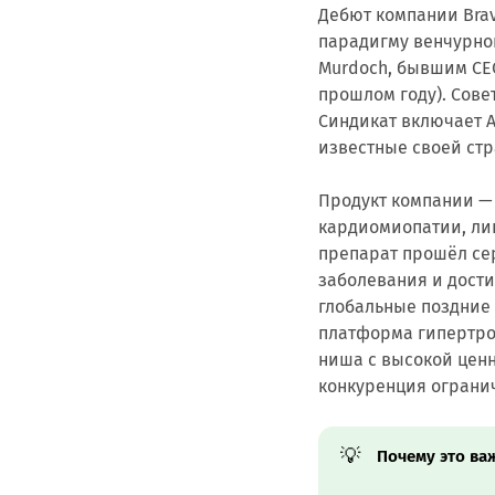
Дебют компании Brav
парадигму венчурног
Murdoch, бывшим CEO
прошлом году). Совет
Синдикат включает A
известные своей стр
Продукт компании —
кардиомиопатии, лиц
препарат прошёл се
заболевания и достиг
глобальные поздние 
платформа гипертро
ниша с высокой ценн
конкуренция ограни
💡
Почему это ва