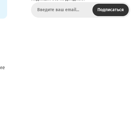
т
х
Подписаться
ие