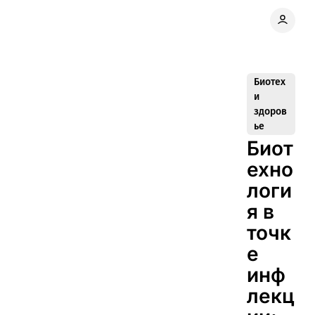
Биотех
и
здоров
ье
Биот
ехно
логи
я в
точк
е
инф
лекц