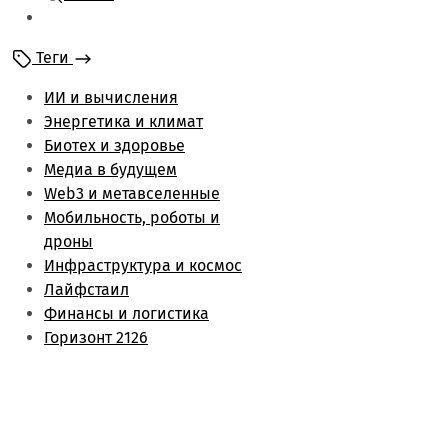
Мобильность и
роботы
Теги
Энергетика и климат
Лайфстаил
ИИ и вычисления
Биотех и здоровье
Энергетика и климат
Финансы и логистика
Биотех и здоровье
Метаверс и web3
Медиа в будущем
Инфраструктура и
Web3 и метавселенные
космос
Мобильность, роботы и
Будущее медиа
дроны
Обзоры
Инфраструктура и космос
Лайфстаил
Финансы и логистика
Горизонт 2126