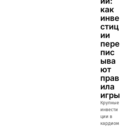
ии:
как
инве
стиц
ии
пере
пис
ыва
ют
прав
ила
игры
Крупные
инвести
ции в
кардиом