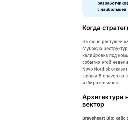
разработчиков
с наибольшей 
Когда страте
На фоне растущей к
глубокую реструктур
калибровка под ком
события этой недели
Novo Nordisk отказа
заявки Biohaven на 
избирательность.
Архитектура н
вектор
Braveheart Bio: кей