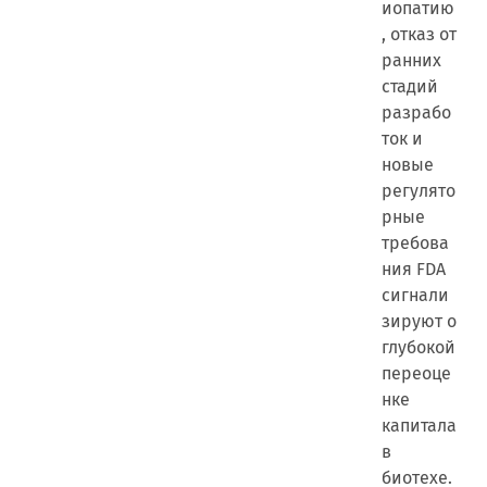
иопатию
, отказ от
ранних
стадий
разрабо
ток и
новые
регулято
рные
требова
ния FDA
сигнали
зируют о
глубокой
переоце
нке
капитала
в
биотехе.