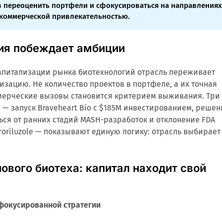
 переоценить портфели и сфокусироваться на направления
коммерческой привлекательностью.
гия побеждает амбиции
апитализации рынка биотехнологий отрасль переживает
изацию. Не количество проектов в портфеле, а их точная
мерческие вызовы становится критерием выживания. Три
 — запуск Braveheart Bio с $185M инвестированием, решен
ться от ранних стадий MASH-разработок и отклонение FDA
troriluzole — показывают единую логику: отрасль выбирает
ового биотеха: капитал находит свой
с фокусированной стратегии