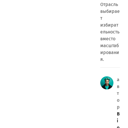
Отрасль
выбирае
т
избират
ельность
вместо
масштаб
ировани
я.
а
в
т
о
р
B
i
o