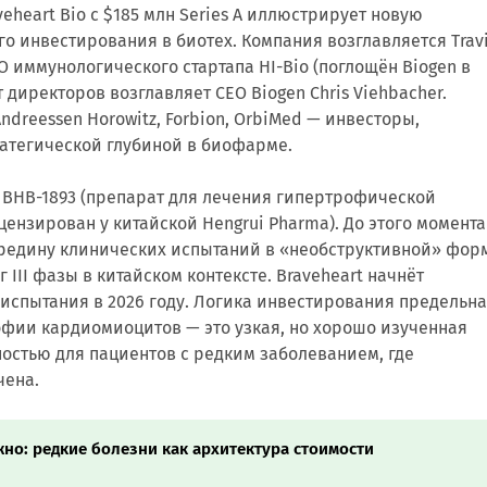
eheart Bio с $185 млн Series A иллюстрирует новую
о инвестирования в биотех. Компания возглавляется Trav
 иммунологического стартапа HI-Bio (поглощён Biogen в
 директоров возглавляет CEO Biogen Chris Viehbacher.
ndreessen Horowitz, Forbion, OrbiMed — инвесторы,
атегической глубиной в биофарме.
 BHB-1893 (препарат для лечения гипертрофической
ензирован у китайской Hengrui Pharma). До этого момента
редину клинических испытаний в «необструктивной» фор
 III фазы в китайском контексте. Braveheart начнёт
испытания в 2026 году. Логика инвестирования предельна
фии кардиомиоцитов — это узкая, но хорошо изученная
остью для пациентов с редким заболеванием, где
чена.
жно: редкие болезни как архитектура стоимости