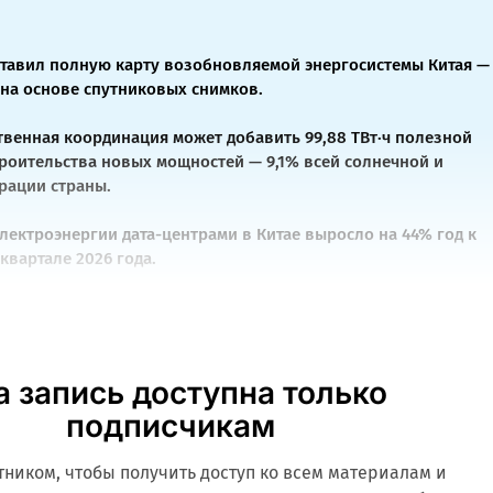
ставил полную карту возобновляемой энергосистемы Китая —
т на основе спутниковых снимков.
венная координация может добавить 99,88 ТВт·ч полезной
троительства новых мощностей — 9,1% всей солнечной и
рации страны.
лектроэнергии дата-центрами в Китае выросло на 44% год к
квартале 2026 года.
а запись доступна только
подписчикам
стником, чтобы получить доступ ко всем материалам и