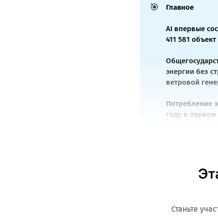
🎯
Главное
AI впервые со
411 581 объек
Общегосударст
энергии без с
ветровой гене
Потребление э
году в первом 
Эт
Станьте уча