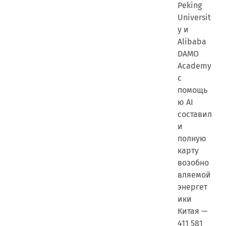
Peking
Universit
y и
Alibaba
DAMO
Academy
с
помощь
ю AI
составил
и
полную
карту
возобно
вляемой
энергет
ики
Китая —
411 581