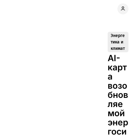
Энерге
тика и
климат
AI-
карт
а
возо
бнов
ляе
мой
энер
госи