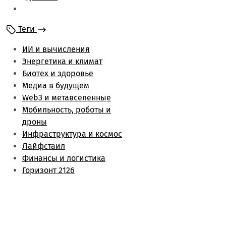
Мобильность и
роботы
Теги
Энергетика и климат
Лайфстаил
ИИ и вычисления
Биотех и здоровье
Энергетика и климат
Финансы и логистика
Биотех и здоровье
Метаверс и web3
Медиа в будущем
Инфраструктура и
Web3 и метавселенные
космос
Мобильность, роботы и
Будущее медиа
дроны
Обзоры
Инфраструктура и космос
Лайфстаил
Финансы и логистика
Горизонт 2126