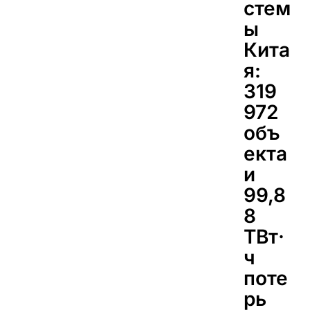
стем
ы
Кита
я:
319
972
объ
екта
и
99,8
8
ТВт·
ч
поте
рь