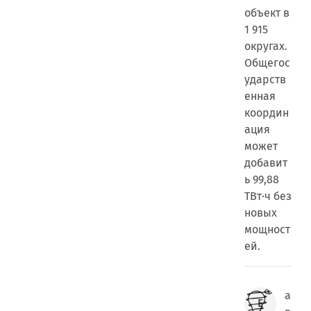
объект в
1 915
округах.
Общегос
ударств
енная
координ
ация
может
добавит
ь 99,88
ТВт·ч без
новых
мощност
ей.
а