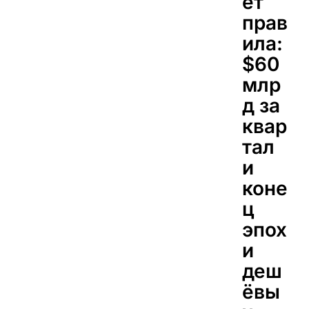
ет
прав
ила:
$60
млр
д за
квар
тал
и
коне
ц
эпох
и
деш
ёвы