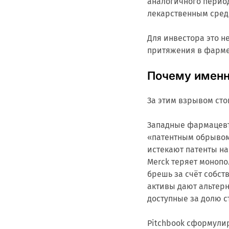
аналогичного перио
лекарственным средс
Для инвестора это не
притяжения в фарме
Почему именн
За этим взрывом сто
Западные фармацевти
«патентным обрывом»:
истекают патенты на
Merck теряет монополи
брешь за счёт собст
активы дают альтер
доступные за долю 
Pitchbook сформули