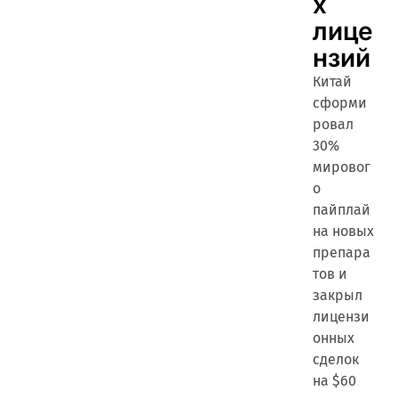
х
лице
нзий
Китай
сформи
ровал
30%
мировог
о
пайплай
на новых
препара
тов и
закрыл
лицензи
онных
сделок
на $60