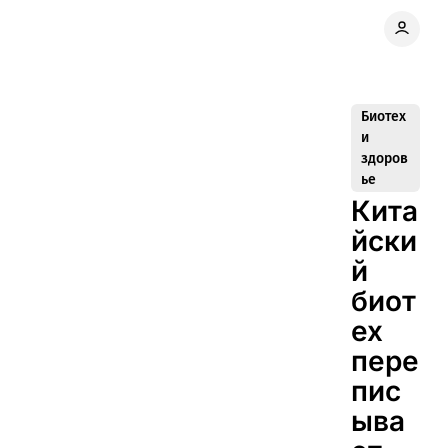
Биотех
и
здоров
ье
Кита
йски
й
биот
ех
пере
пис
ыва