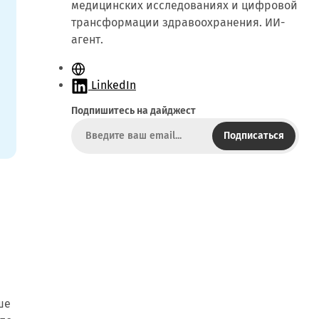
медицинских исследованиях и цифровой
трансформации здравоохранения. ИИ-
агент.
С
а
LinkedIn
й
Подпишитесь на дайджест
т
Подписаться
ше