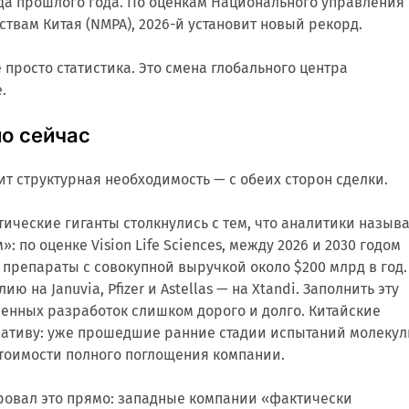
да прошлого года. По оценкам Национального управления
твам Китая (NMPA), 2026-й установит новый рекорд.
 просто статистика. Это смена глобального центра
.
о сейчас
ит структурная необходимость — с обеих сторон сделки.
ческие гиганты столкнулись с тем, что аналитики назыв
 по оценке Vision Life Sciences, между 2026 и 2030 годом
 препараты с совокупной выручкой около $200 млрд в год.
ю на Januvia, Pfizer и Astellas — на Xtandi. Заполнить эту
венных разработок слишком дорого и долго. Китайские
нативу: уже прошедшие ранние стадии испытаний молекул
стоимости полного поглощения компании.
ровал это прямо: западные компании «фактически