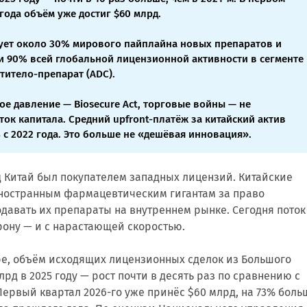
года объём уже достиг $60 млрд.
ет около 30% мирового пайплайна новых препаратов и
и 90% всей глобальной лицензионной активности в сегменте
титело-препарат (ADC).
ое давление — Biosecure Act, торговые войны — не
ток капитала. Средний upfront-платёж за китайский актив
 с 2022 года. Это больше не «дешёвая инновация».
д Китай был покупателем западных лицензий. Китайские
ностранным фармацевтическим гигантам за право
давать их препараты на внутреннем рынке. Сегодня поток
рону — и с нарастающей скоростью.
e, объём исходящих лицензионных сделок из Большого
млрд в 2025 году — рост почти в десять раз по сравнению с
 Первый квартал 2026-го уже принёс $60 млрд, на 73% боль