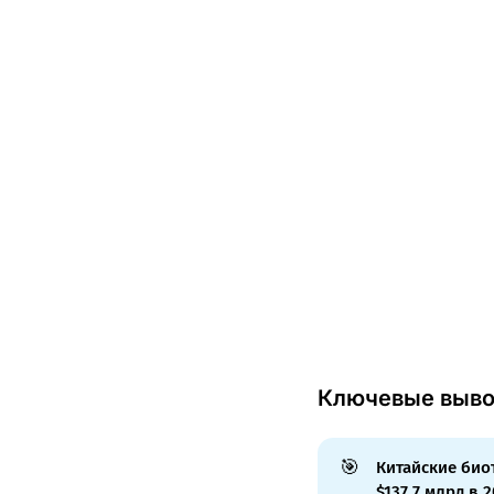
Ключевые выв
🎯
Китайские био
$137,7 млрд в 