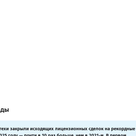
оды
техи закрыли исходящих лицензионных сделок на рекордные
2025 году — почти в 10 раз больше, чем в 2021-м. В первом