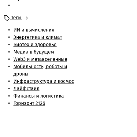
Мобильность и
роботы
Теги
Энергетика и климат
Лайфстаил
ИИ и вычисления
Биотех и здоровье
Энергетика и климат
Финансы и логистика
Биотех и здоровье
Метаверс и web3
Медиа в будущем
Инфраструктура и
Web3 и метавселенные
космос
Мобильность, роботы и
Будущее медиа
дроны
Обзоры
Инфраструктура и космос
Лайфстаил
Финансы и логистика
Горизонт 2126