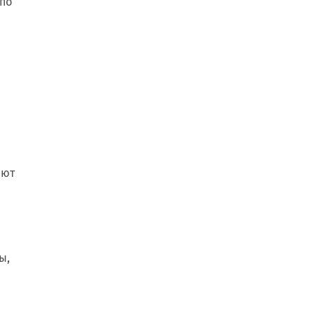
 по
ают
ы,