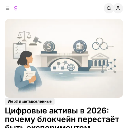
к
о
о
д
в
е
о
р
ж
й
п
и
м
а
н
о
м
е
л
у
и
Web3 и метавселенные
Цифровые активы в 2026:
почему блокчейн перестаёт
быть экспериментом