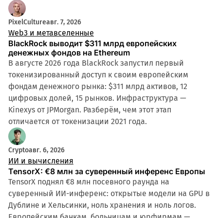
PixelCulture
авг. 7, 2026
Web3 и метавселенные
BlackRock выводит $311 млрд европейских
денежных фондов на Ethereum
В августе 2026 года BlackRock запустил первый
токенизированный доступ к своим европейским
фондам денежного рынка: $311 млрд активов, 12
цифровых долей, 15 рынков. Инфраструктура —
Kinexys от JPMorgan. Разберём, чем этот этап
отличается от токенизации 2021 года.
Crypto
авг. 6, 2026
ИИ и вычисления
TensorX: €8 млн за суверенный инференс Европы
TensorX поднял €8 млн посевного раунда на
суверенный ИИ-инференс: открытые модели на GPU в
Дублине и Хельсинки, ноль хранения и ноль логов.
Европейским банкам, больницам и юрфирмам —