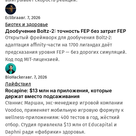
Eclibra
авг. 7, 2026
Биотех и здоровье
Дообучение Boltz-2: точность FEP без затрат FEP
Открытый фреймворк для дообучения Boltz-2:
адаптация affinity-части на 1700 лигандах даёт
предсказания уровня FEP — без дорогих симуляций.
Код под MIT-лицензией.
BioHacker
авг. 7, 2026
Лайфстаил
Rocapine: $13 млн на приложения, которые
держат вместо подсаживания
Станнис Маршан, экс-менеджер игровой компании
Voodoo, применяет мобильную игровую формулу к
wellness-приложениям: 400 тестов в год, жёсткий
отбор. Студия привлекла $13 млн от Educapital и
Daphni ради «фабрики» здоровья.