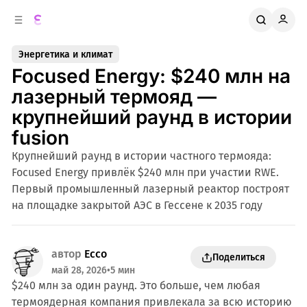
к
о
о
д
в
е
Энергетика и климат
о
р
Focused Energy: $240 млн на
ж
й
п
и
лазерный термояд —
м
а
крупнейший раунд в истории
н
о
м
е
fusion
л
у
Крупнейший раунд в истории частного термояда:
и
Focused Energy привлёк $240 млн при участии RWE.
Первый промышленный лазерный реактор построят
на площадке закрытой АЭС в Гессене к 2035 году
автор
Ecco
Поделиться
май 28, 2026
•
5 мин
$240 млн за один раунд. Это больше, чем любая
термоядерная компания привлекала за всю историю