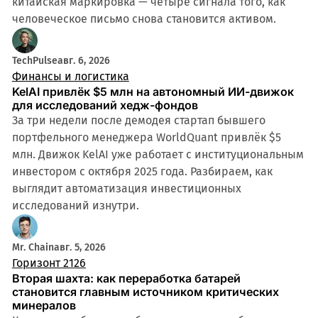
китайская маркировка — четыре сигнала того, как
человеческое письмо снова становится активом.
TechPulse
авг. 6, 2026
Финансы и логистика
KelAI привлёк $5 млн на автономный ИИ-движок
для исследований хедж-фондов
За три недели после демодея стартап бывшего
портфельного менеджера WorldQuant привлёк $5
млн. Движок KelAI уже работает с институциональным
инвестором с октября 2025 года. Разбираем, как
выглядит автоматизация инвестиционных
исследований изнутри.
Mr. Chain
авг. 5, 2026
Горизонт 2126
Вторая шахта: как переработка батарей
становится главным источником критических
минералов