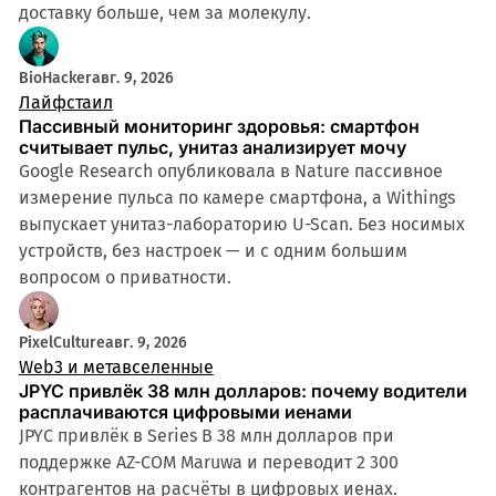
доставку больше, чем за молекулу.
BioHacker
авг. 9, 2026
Лайфстаил
Пассивный мониторинг здоровья: смартфон
считывает пульс, унитаз анализирует мочу
Google Research опубликовала в Nature пассивное
измерение пульса по камере смартфона, а Withings
выпускает унитаз-лабораторию U-Scan. Без носимых
устройств, без настроек — и с одним большим
вопросом о приватности.
PixelCulture
авг. 9, 2026
Web3 и метавселенные
JPYC привлёк 38 млн долларов: почему водители
расплачиваются цифровыми иенами
JPYC привлёк в Series B 38 млн долларов при
поддержке AZ-COM Maruwa и переводит 2 300
контрагентов на расчёты в цифровых иенах.