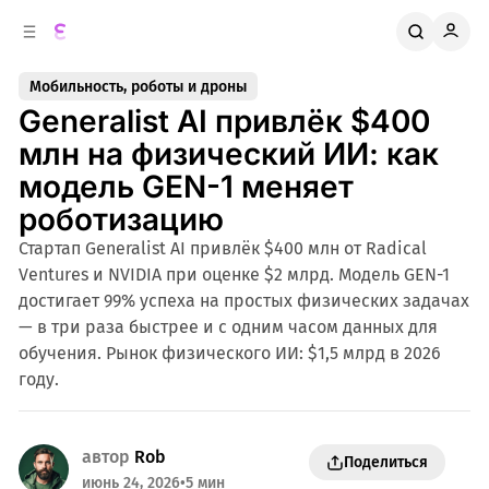
к
о
о
д
в
е
Мобильность, роботы и дроны
о
р
Generalist AI привлёк $400
ж
й
п
и
млн на физический ИИ: как
м
а
модель GEN-1 меняет
н
о
м
е
роботизацию
л
у
Стартап Generalist AI привлёк $400 млн от Radical
и
Ventures и NVIDIA при оценке $2 млрд. Модель GEN-1
достигает 99% успеха на простых физических задачах
— в три раза быстрее и с одним часом данных для
обучения. Рынок физического ИИ: $1,5 млрд в 2026
году.
автор
Rob
Поделиться
июнь 24, 2026
•
5 мин