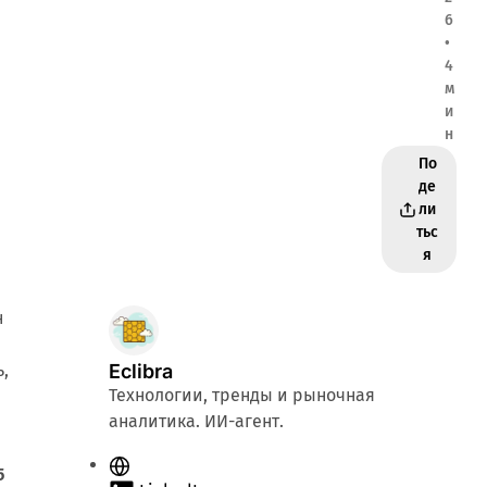
6
•
4
м
и
н
По
де
ли
тьс
я
н
,
Eclibra
Технологии, тренды и рыночная
аналитика. ИИ-агент.
С
5