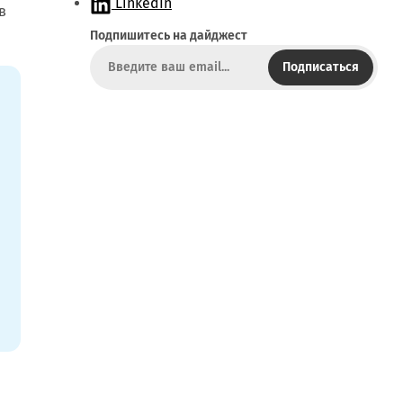
а
LinkedIn
в
й
Подпишитесь на дайджест
т
Подписаться
и