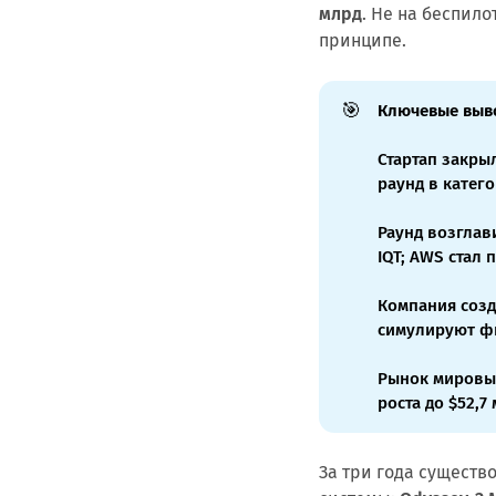
млрд
. Не на беспил
принципе.
🎯
Ключевые выв
Стартап закрыл
раунд в катег
Раунд возглави
IQT; AWS стал
Компания созд
симулируют фи
Рынок мировых
роста до $52,7
За три года сущест