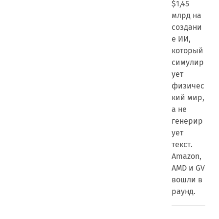
$1,45
млрд на
создани
е ИИ,
который
симулир
ует
физичес
кий мир,
а не
генерир
ует
текст.
Amazon,
AMD и GV
вошли в
раунд.