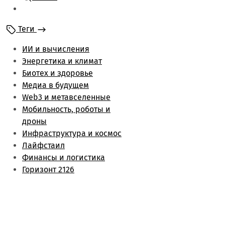
Мобильность и
роботы
Теги
Энергетика и климат
Лайфстаил
ИИ и вычисления
Биотех и здоровье
Энергетика и климат
Финансы и логистика
Биотех и здоровье
Метаверс и web3
Медиа в будущем
Инфраструктура и
Web3 и метавселенные
космос
Мобильность, роботы и
Будущее медиа
дроны
Обзоры
Инфраструктура и космос
Лайфстаил
Финансы и логистика
Горизонт 2126