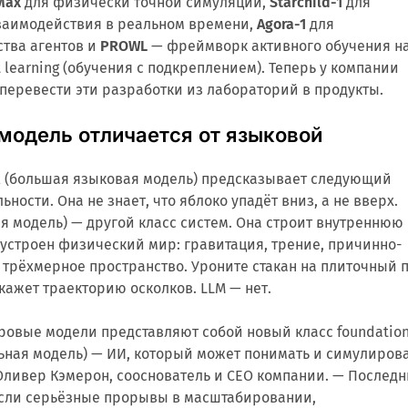
Max
для физически точной симуляции,
Starchild-1
для
заимодействия в реальном времени,
Agora-1
для
тва агентов и
PROWL
— фреймворк активного обучения н
 learning (обучения с подкреплением). Теперь у компании
 перевести эти разработки из лабораторий в продукты.
модель отличается от языковой
el (большая языковая модель) предсказывает следующий
ьности. Она не знает, что яблоко упадёт вниз, а не вверх.
я модель) — другой класс систем. Она строит внутреннюю
 устроен физический мир: гравитация, трение, причинно-
 трёхмерное пространство. Уроните стакан на плиточный 
кажет траекторию осколков. LLM — нет.
ровые модели представляют собой новый класс foundatio
ьная модель) — ИИ, который может понимать и симулиров
Оливер Кэмерон, сооснователь и CEO компании. — Послед
если серьёзные прорывы в масштабировании,