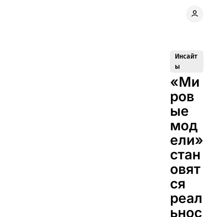
Инсайт
ы
«Ми
ров
ые
мод
ели»
стан
овят
ся
реал
ьнос