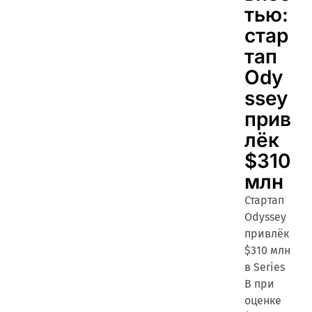
тью:
стар
тап
Ody
ssey
прив
лёк
$310
млн
Стартап
Odyssey
привлёк
$310 млн
в Series
B при
оценке