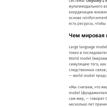
системы:
Odyssey-2 
мультимодального в
координации множес
основе reinforcement
есть ресурсы, чтобы
Чем мировая 
Large language mod
токен в последовател
World model (мирова
симуляцию того, как
следственные связи,
— world model предс
«Мы считаем, что ми
model (фундаментал
сам мир, — говорит 
несколько лет прин