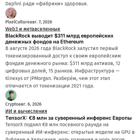
Daphni ради «фабрики» здоровья.
PixelCulture
авг. 7, 2026
Web3 и метавселенные
BlackRock выводит $311 млрд европейских
денежных фондов на Ethereum
В августе 2026 года BlackRock запустил первый
токенизированный доступ к своим европейским
фондам денежного рынка: $311 млрд активов, 12
цифровых долей, 15 рынков. Инфраструктура —
Kinexys от JPMorgan. Разберём, чем этот этап
отличается от токенизации 2021 года.
Crypto
авг. 6, 2026
ИИ и вычисления
TensorX: €8 млн за суверенный инференс Европы
TensorX поднял €8 млн посевного раунда на
суверенный ИИ-инференс: открытые модели на GPU в
Дублине и Хельсинки, ноль хранения и ноль логов.