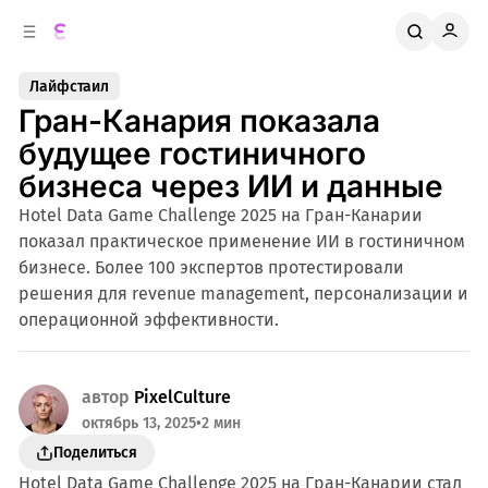
к
о
о
д
в
е
Лайфстаил
о
р
Гран-Канария показала
ж
й
п
и
будущее гостиничного
м
а
бизнеса через ИИ и данные
н
о
м
е
Hotel Data Game Challenge 2025 на Гран-Канарии
л
у
показал практическое применение ИИ в гостиничном
и
бизнесе. Более 100 экспертов протестировали
решения для revenue management, персонализации и
операционной эффективности.
автор
PixelCulture
октябрь 13, 2025
•
2 мин
Поделиться
Hotel Data Game Challenge 2025 на Гран-Канарии стал