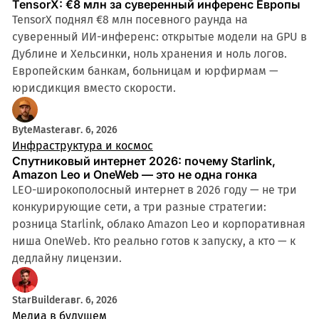
TensorX: €8 млн за суверенный инференс Европы
TensorX поднял €8 млн посевного раунда на
суверенный ИИ-инференс: открытые модели на GPU в
Дублине и Хельсинки, ноль хранения и ноль логов.
Европейским банкам, больницам и юрфирмам —
юрисдикция вместо скорости.
ByteMaster
авг. 6, 2026
Инфраструктура и космос
Спутниковый интернет 2026: почему Starlink,
Amazon Leo и OneWeb — это не одна гонка
LEO-широкополосный интернет в 2026 году — не три
конкурирующие сети, а три разные стратегии:
розница Starlink, облако Amazon Leo и корпоративная
ниша OneWeb. Кто реально готов к запуску, а кто — к
дедлайну лицензии.
StarBuilder
авг. 6, 2026
Медиа в будущем