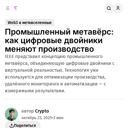
к
о
о
д
в
е
Web3 и метавселенные
о
р
Промышленный метавёрс:
ж
й
п
и
как цифровые двойники
м
а
меняют производство
н
о
м
е
IEEE представил концепцию промышленного
л
у
метавёрса, объединяющую цифровые двойники с
и
виртуальной реальностью. Технология уже
используется для оптимизации производства,
удалённого мониторинга и автоматизации — с
измеримыми результатами.
автор
Crypto
октябрь 23, 2025
•
3 мин
Поделиться