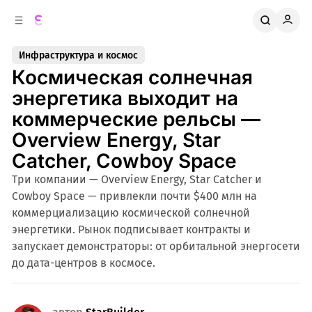
к
о
о
д
в
е
Инфраструктура и космос
о
р
Космическая солнечная
ж
й
п
и
энергетика выходит на
м
а
коммерческие рельсы —
н
о
м
е
Overview Energy, Star
л
у
Catcher, Cowboy Space
и
Три компании — Overview Energy, Star Catcher и
Cowboy Space — привлекли почти $400 млн на
коммерциализацию космической солнечной
энергетики. Рынок подписывает контракты и
запускает демонстраторы: от орбитальной энергосети
до дата-центров в космосе.