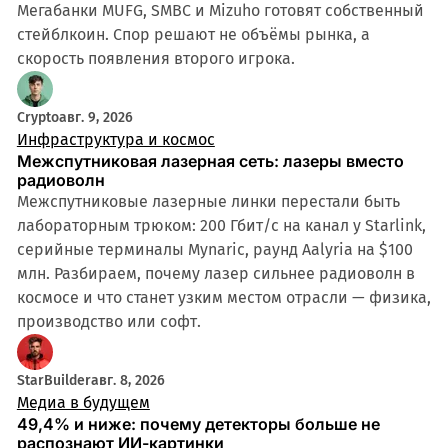
Мегабанки MUFG, SMBC и Mizuho готовят собственный
стейблкоин. Спор решают не объёмы рынка, а
скорость появления второго игрока.
Crypto
авг. 9, 2026
Инфраструктура и космос
Межспутниковая лазерная сеть: лазеры вместо
радиоволн
Межспутниковые лазерные линки перестали быть
лабораторным трюком: 200 Гбит/с на канал у Starlink,
серийные терминалы Mynaric, раунд Aalyria на $100
млн. Разбираем, почему лазер сильнее радиоволн в
космосе и что станет узким местом отрасли — физика,
производство или софт.
StarBuilder
авг. 8, 2026
Медиа в будущем
49,4% и ниже: почему детекторы больше не
распознают ИИ-картинки