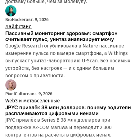
доставку больше, чем за молекулу.
BioHacker
авг. 9, 2026
Лайфстаил
Пассивный мониторинг здоровья: смартфон
считывает пульс, унитаз анализирует мочу
Google Research опубликовала в Nature пассивное
измерение пульса по камере смартфона, а Withings
выпускает унитаз-лабораторию U-Scan. Без носимых
устройств, без настроек — и с одним большим
вопросом о приватности.
PixelCulture
авг. 9, 2026
Web3 и метавселенные
JPYC привлёк 38 млн долларов: почему водители
расплачиваются цифровыми иенами
JPYC привлёк в Series B 38 млн долларов при
поддержке AZ-COM Maruwa и переводит 2 300
контрагентов на расчёты в цифровых иенах.