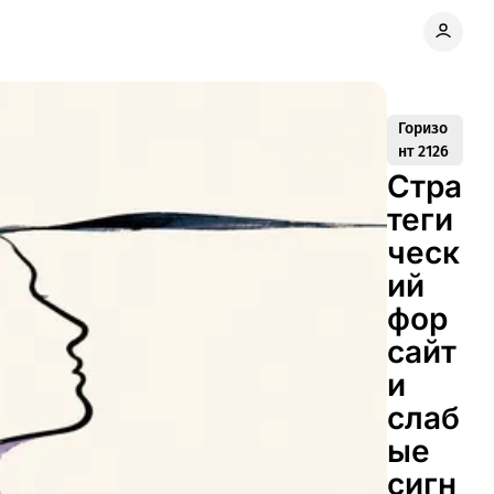
Горизо
нт 2126
Стра
теги
ческ
ий
фор
сайт
и
слаб
ые
сигн