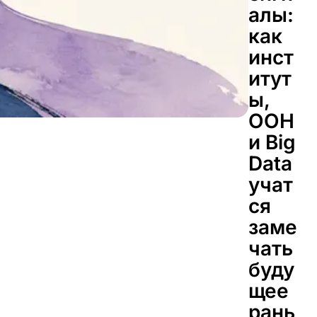
алы:
как
инст
итут
ы,
ООН
и Big
Data
учат
ся
заме
чать
буду
щее
рань