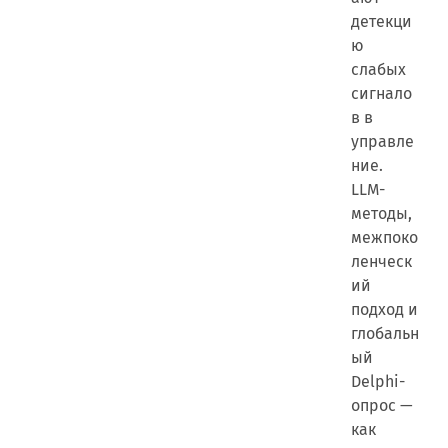
детекци
ю
слабых
сигнало
в в
управле
ние.
LLM-
методы,
межпоко
ленческ
ий
подход и
глобальн
ый
Delphi-
опрос —
как