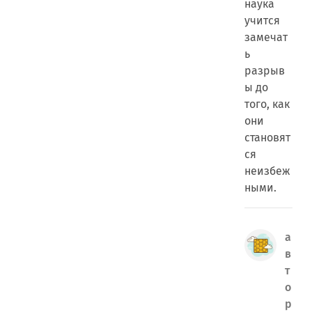
наука
учится
замечат
ь
разрыв
ы до
того, как
они
становят
ся
неизбеж
ными.
а
в
т
о
р