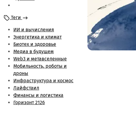
Мобильность и
роботы
Теги
Энергетика и климат
Лайфстаил
ИИ и вычисления
Биотех и здоровье
Энергетика и климат
Финансы и логистика
Биотех и здоровье
Метаверс и web3
Медиа в будущем
Инфраструктура и
Web3 и метавселенные
космос
Мобильность, роботы и
Будущее медиа
дроны
Обзоры
Инфраструктура и космос
Лайфстаил
Финансы и логистика
Горизонт 2126