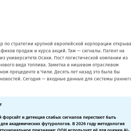
ор по стратегии крупной европейской корпорации открыв
афиков продаж и курса акций. Там — сигналы. Патент на
з университета Осаки. Пост логистической компании из
 нового вида топлива. Заметка в нишевом отраслевом
ном прецеденте в Чили. Десять лет назад это была бы
новостей. Сегодня — входные данные для системы раннег
т
й форсайт и детекция слабых сигналов перестают быть
для академических футурологов. В 2026 году методология
итуциональное признание: ООН использует её для оценки AI-