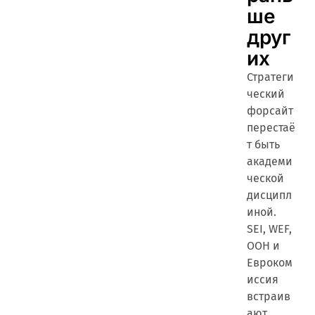
ше
друг
их
Стратеги
ческий
форсайт
перестаё
т быть
академи
ческой
дисципл
иной.
SEI, WEF,
ООН и
Евроком
иссия
встраив
ают