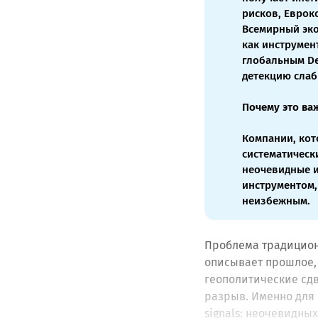
рисков, Еврок
Всемирный эк
как инструмент
глобальным De
детекцию слаб
Почему это ва
Компании, кот
систематическ
неочевидные 
инструментом,
неизбежным.
Проблема традиционн
описывает прошлое, 
геополитические сдв
разрыв. Именно для
signals: неочевидны