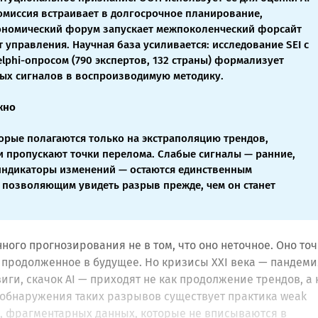
омиссия встраивает в долгосрочное планирование,
ономический форум запускает межпоколенческий форсайт
 управления. Научная база усиливается: исследование SEI с
lphi-опросом (790 экспертов, 132 страны) формализует
ых сигналов в воспроизводимую методику.
жно
орые полагаются только на экстраполяцию трендов,
и пропускают точки перелома. Слабые сигналы — ранние,
индикаторы изменений — остаются единственным
 позволяющим увидеть разрыв прежде, чем он станет
ого прогнозирования не в том, что оно неточное. Оно то
продолженное в будущее. Но кризисы XXI века — пандеми
иги, скачок AI — приходят не как продолжение трендов, а 
 обнаружения таких разрывов существует практика weak
х, фрагментарных данных, которые не вписываются в