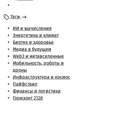
Мобильность и
роботы
Теги
Энергетика и климат
Лайфстаил
ИИ и вычисления
Биотех и здоровье
Энергетика и климат
Финансы и логистика
Биотех и здоровье
Метаверс и web3
Медиа в будущем
Инфраструктура и
Web3 и метавселенные
космос
Мобильность, роботы и
Будущее медиа
дроны
Обзоры
Инфраструктура и космос
Лайфстаил
Финансы и логистика
Горизонт 2126