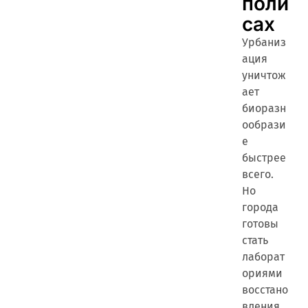
поли
сах
Урбаниз
ация
уничтож
ает
биоразн
ообрази
е
быстрее
всего.
Но
города
готовы
стать
лаборат
ориями
восстано
вления