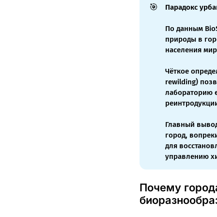
🎯
Парадокс урба
По данным Bio
природы в гор
населения мира
Чёткое опреде
rewilding) поз
лабораторию е
реинтродукции
Главный вывод
город, вопре
для восстанов
управлению х
Почему города
биоразнообра