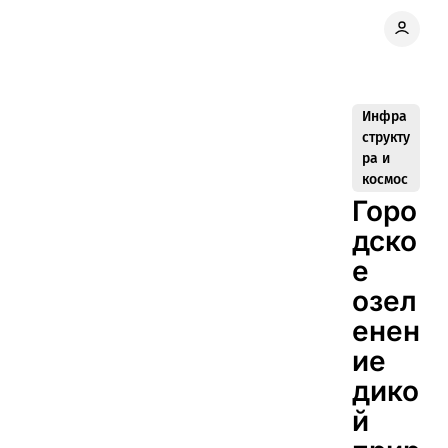
Инфра
структу
ра и
космос
Горо
дско
е
озел
енен
ие
дико
й