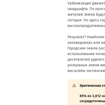
Урбанизация движет
ландшафта. По прогн
жителей Земли будут
сегодня. Но здесь с
высокопродуктивных
Результат? Наиболее
заповедниках или на
Городские земли ра
использования почвы
десятилетия удвоят
резервные земли вм
масштабы экспансии
⚠️
Критическая с
65% из 2,812 н
сосредоточены