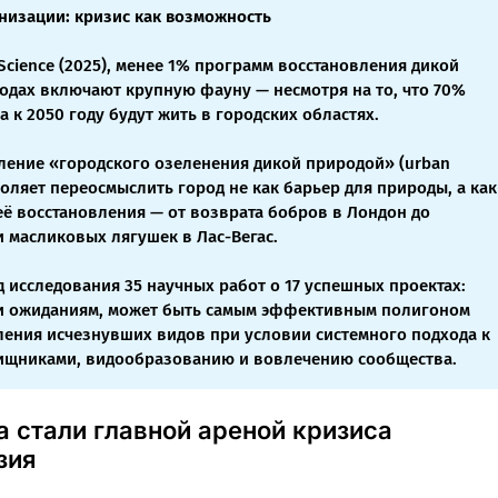
низации: кризис как возможность
Science (2025), менее 1% программ восстановления дикой
одах включают крупную фауну — несмотря на то, что 70%
 к 2050 году будут жить в городских областях.
ление «городского озеленения дикой природой» (urban
воляет переосмыслить город не как барьер для природы, а как
ё восстановления — от возврата бобров в Лондон до
 масликовых лягушек в Лас-Вегас.
 исследования 35 научных работ о 17 успешных проектах:
ки ожиданиям, может быть самым эффективным полигоном
ления исчезнувших видов при условии системного подхода к
ищниками, видообразованию и вовлечению сообщества.
 стали главной ареной кризиса
зия