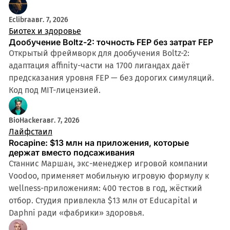
Eclibra
авг. 7, 2026
Биотех и здоровье
Дообучение Boltz-2: точность FEP без затрат FEP
Открытый фреймворк для дообучения Boltz-2:
адаптация affinity-части на 1700 лигандах даёт
предсказания уровня FEP — без дорогих симуляций.
Код под MIT-лицензией.
BioHacker
авг. 7, 2026
Лайфстаил
Rocapine: $13 млн на приложения, которые
держат вместо подсаживания
Станнис Маршан, экс-менеджер игровой компании
Voodoo, применяет мобильную игровую формулу к
wellness-приложениям: 400 тестов в год, жёсткий
отбор. Студия привлекла $13 млн от Educapital и
Daphni ради «фабрики» здоровья.