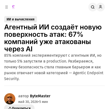
к
о
о
д
в
е
ИИ и вычисления
о
р
Агентный ИИ создаёт новую
ж
й
п
и
поверхность атак: 67%
м
а
компаний уже атакованы
н
о
м
е
через AI
л
у
85% компаний экспериментируют с агентным ИИ, но
и
только 5% запустили в production. Разбираемся,
почему безопасность стала главным барьером и как
рынок отвечает новой категорией — Agentic Endpoint
Security.
автор
ByteMaster
май 30, 2026
•
5 мин
Поделиться