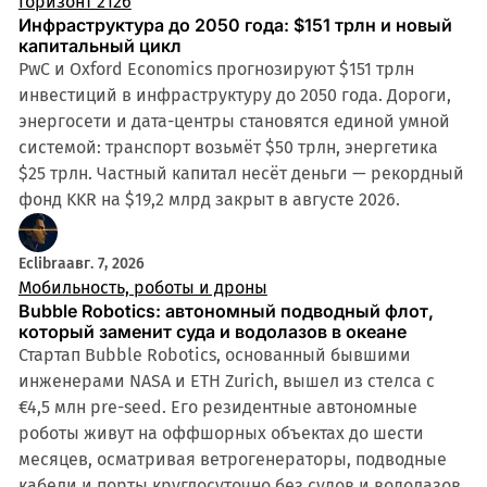
Горизонт 2126
Инфраструктура до 2050 года: $151 трлн и новый
капитальный цикл
PwC и Oxford Economics прогнозируют $151 трлн
инвестиций в инфраструктуру до 2050 года. Дороги,
энергосети и дата-центры становятся единой умной
системой: транспорт возьмёт $50 трлн, энергетика
$25 трлн. Частный капитал несёт деньги — рекордный
фонд KKR на $19,2 млрд закрыт в августе 2026.
Eclibra
авг. 7, 2026
Мобильность, роботы и дроны
Bubble Robotics: автономный подводный флот,
который заменит суда и водолазов в океане
Стартап Bubble Robotics, основанный бывшими
инженерами NASA и ETH Zurich, вышел из стелса с
€4,5 млн pre-seed. Его резидентные автономные
роботы живут на оффшорных объектах до шести
месяцев, осматривая ветрогенераторы, подводные
кабели и порты круглосуточно без судов и водолазов.