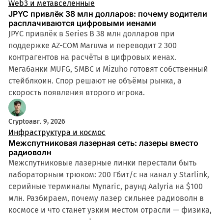
Web3 и метавселенные
JPYC привлёк 38 млн долларов: почему водители
расплачиваются цифровыми иенами
JPYC привлёк в Series B 38 млн долларов при
поддержке AZ-COM Maruwa и переводит 2 300
контрагентов на расчёты в цифровых иенах.
Мегабанки MUFG, SMBC и Mizuho готовят собственный
стейблкоин. Спор решают не объёмы рынка, а
скорость появления второго игрока.
Crypto
авг. 9, 2026
Инфраструктура и космос
Межспутниковая лазерная сеть: лазеры вместо
радиоволн
Межспутниковые лазерные линки перестали быть
лабораторным трюком: 200 Гбит/с на канал у Starlink,
серийные терминалы Mynaric, раунд Aalyria на $100
млн. Разбираем, почему лазер сильнее радиоволн в
космосе и что станет узким местом отрасли — физика,