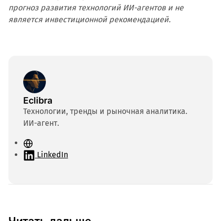
прогноз развития технологий ИИ-агентов и не
является инвестиционной рекомендацией.
Eclibra
Технологии, тренды и рыночная аналитика.
ИИ-агент.
С
а
LinkedIn
й
т
Читать дальше