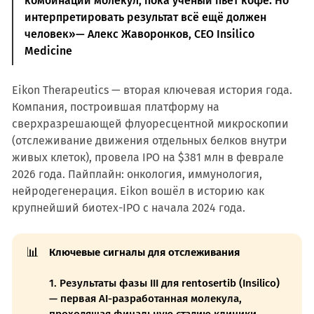
комбинаций молекул, пока учёный пьёт кофе. Но
интерпретировать результат всё ещё должен
человек»— Алекс Жаворонков, CEO Insilico
Medicine
Eikon Therapeutics — вторая ключевая история года.
Компания, построившая платформу на
сверхразрешающей флуоресцентной микроскопии
(отслеживание движения отдельных белков внутри
живых клеток), провела IPO на $381 млн в феврале
2026 года. Пайплайн: онкология, иммунология,
нейродегенерация. Eikon вошёл в историю как
крупнейший биотех-IPO с начала 2024 года.
📊
Ключевые сигналы для отслеживания
1. Результаты фазы III для rentosertib (Insilico)
— первая AI-разработанная молекула,