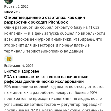
Rob
авг. 5, 2026
Инсайты
Открытые данные о стартапах: как один
разработчик обходит PitchBook
Один разработчик собрал открытую базу на 11 632
компании — и в день запуска обошел по виральности
всех игроков венчурной аналитики. Разбираем, что
это значит для инвесторов и почему платные
терминалы теряют монополию на данные.
4 мин
Eclibra
авг. 4, 2026
Биотех и здоровье
FDA отказывается от тестов на животных:
реформа доклинических исследований
FDA выполнило первый год плана по отказу от тестов
на животных в разработке лекарств. Больше 90%
препаратов не проходят испытания на людях после
успешных животных тестов — регулятор переводит
доклинику на NAMs: клеточные культуры, органы-на-