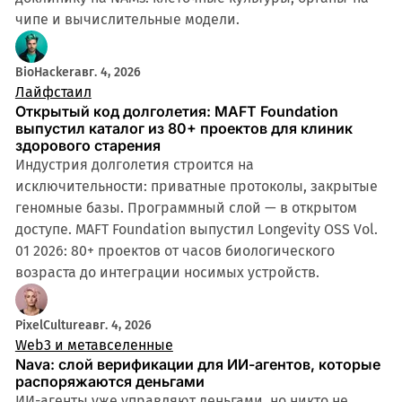
чипе и вычислительные модели.
BioHacker
авг. 4, 2026
Лайфстаил
Открытый код долголетия: MAFT Foundation
выпустил каталог из 80+ проектов для клиник
здорового старения
Индустрия долголетия строится на
исключительности: приватные протоколы, закрытые
геномные базы. Программный слой — в открытом
доступе. MAFT Foundation выпустил Longevity OSS Vol.
01 2026: 80+ проектов от часов биологического
возраста до интеграции носимых устройств.
PixelCulture
авг. 4, 2026
Web3 и метавселенные
Nava: слой верификации для ИИ-агентов, которые
распоряжаются деньгами
ИИ-агенты уже управляют деньгами, но никто не