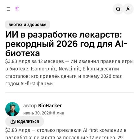
к
о
о
д
в
е
Биотех и здоровье
о
р
ИИ в разработке лекарств:
ж
й
п
и
рекордный 2026 год для AI-
м
а
биотеха
н
о
м
е
$3,83 млрд за 12 месяцев — ИИ изменил правила игры
л
у
в биотехе. Isomorphic, NewLimit, Eikon и десятки
и
стартапов: кто привлёк деньги и почему 2026 стал
годом AI-first фармы.
автор
BioHacker
июнь 30, 2026
•
6 мин
Поделиться
$3,83 млрд — столько привлекли AI-first компании в
разработке лекарств за последние 12 месяцев. 29