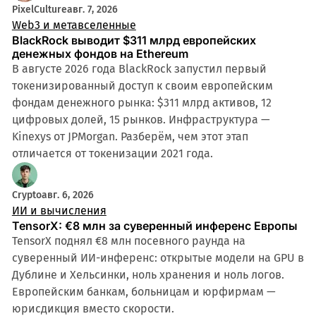
PixelCulture
авг. 7, 2026
Web3 и метавселенные
BlackRock выводит $311 млрд европейских
денежных фондов на Ethereum
В августе 2026 года BlackRock запустил первый
токенизированный доступ к своим европейским
фондам денежного рынка: $311 млрд активов, 12
цифровых долей, 15 рынков. Инфраструктура —
Kinexys от JPMorgan. Разберём, чем этот этап
отличается от токенизации 2021 года.
Crypto
авг. 6, 2026
ИИ и вычисления
TensorX: €8 млн за суверенный инференс Европы
TensorX поднял €8 млн посевного раунда на
суверенный ИИ-инференс: открытые модели на GPU в
Дублине и Хельсинки, ноль хранения и ноль логов.
Европейским банкам, больницам и юрфирмам —
юрисдикция вместо скорости.