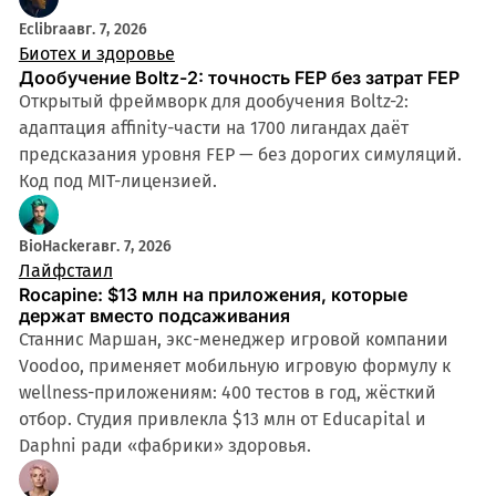
Eclibra
авг. 7, 2026
Биотех и здоровье
Дообучение Boltz-2: точность FEP без затрат FEP
Открытый фреймворк для дообучения Boltz-2:
адаптация affinity-части на 1700 лигандах даёт
предсказания уровня FEP — без дорогих симуляций.
Код под MIT-лицензией.
BioHacker
авг. 7, 2026
Лайфстаил
Rocapine: $13 млн на приложения, которые
держат вместо подсаживания
Станнис Маршан, экс-менеджер игровой компании
Voodoo, применяет мобильную игровую формулу к
wellness-приложениям: 400 тестов в год, жёсткий
отбор. Студия привлекла $13 млн от Educapital и
Daphni ради «фабрики» здоровья.