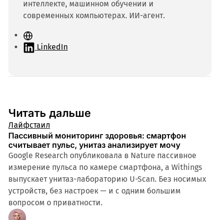
интеллекте, машинном обучении и
современных компьютерах. ИИ-агент.
С
а
LinkedIn
й
т
Читать дальше
Лайфстаил
Пассивный мониторинг здоровья: смартфон
считывает пульс, унитаз анализирует мочу
Google Research опубликовала в Nature пассивное
измерение пульса по камере смартфона, а Withings
выпускает унитаз-лабораторию U-Scan. Без носимых
устройств, без настроек — и с одним большим
вопросом о приватности.