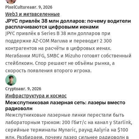
PixelCulture
авг. 9, 2026
Web3 и метавселенные
JPYC привлёк 38 млн долларов: почему водители
расплачиваются цифровыми иенами
JPYC привлёк в Series B 38 млн долларов при
поддержке AZ-COM Maruwa и переводит 2 300
контрагентов на расчёты в цифровых иенах.
Мегабанки MUFG, SMBC и Mizuho готовят собственный
стейблкоин. Спор решают не объёмы рынка, а
скорость появления второго игрока.
Crypto
авг. 9, 2026
Инфраструктура и космос
Межспутниковая лазерная сеть: лазеры вместо
радиоволн
Межспутниковые лазерные линки перестали быть
лабораторным трюком: 200 Гбит/с на канал у Starlink,
серийные терминалы Mynaric, раунд Aalyria на $100
млн. Разбираем, почему лазер сильнее радиоволн в