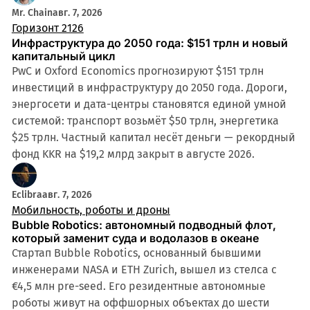
Mr. Chain
авг. 7, 2026
Горизонт 2126
Инфраструктура до 2050 года: $151 трлн и новый
капитальный цикл
PwC и Oxford Economics прогнозируют $151 трлн
инвестиций в инфраструктуру до 2050 года. Дороги,
энергосети и дата-центры становятся единой умной
системой: транспорт возьмёт $50 трлн, энергетика
$25 трлн. Частный капитал несёт деньги — рекордный
фонд KKR на $19,2 млрд закрыт в августе 2026.
Eclibra
авг. 7, 2026
Мобильность, роботы и дроны
Bubble Robotics: автономный подводный флот,
который заменит суда и водолазов в океане
Стартап Bubble Robotics, основанный бывшими
инженерами NASA и ETH Zurich, вышел из стелса с
€4,5 млн pre-seed. Его резидентные автономные
роботы живут на оффшорных объектах до шести