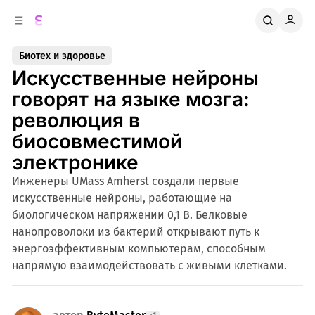
к
о
о
д
в
е
Биотех и здоровье
о
р
Искусственные нейроны
ж
й
п
и
говорят на языке мозга:
м
а
революция в
н
о
м
е
биосовместимой
л
у
электронике
и
Инженеры UMass Amherst создали первые
искусственные нейроны, работающие на
биологическом напряжении 0,1 В. Белковые
нанопроволоки из бактерий открывают путь к
энергоэффективным компьютерам, способным
напрямую взаимодействовать с живыми клетками.