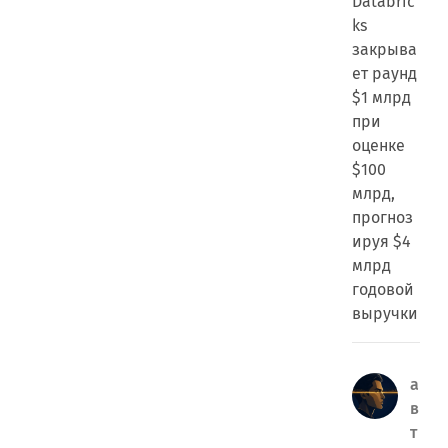
Databric
ks
закрыва
ет раунд
$1 млрд
при
оценке
$100
млрд,
прогноз
ируя $4
млрд
годовой
выручки
а
в
т