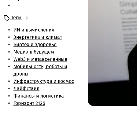
Мобильность и
роботы
Теги
Энергетика и климат
Лайфстаил
ИИ и вычисления
Биотех и здоровье
Энергетика и климат
Финансы и логистика
Биотех и здоровье
Метаверс и web3
Медиа в будущем
Инфраструктура и
Web3 и метавселенные
космос
Мобильность, роботы и
Будущее медиа
дроны
Обзоры
Инфраструктура и космос
Лайфстаил
Финансы и логистика
Горизонт 2126