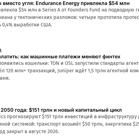
 вместо угля: Endurance Energy привлекла $54 млн
ивлекла $54 млн в Series A от Founders Fund на подводную
кеана у тектонических разломов: четыре прототипа протес
 0,4% выработки США.
а
платить: как машинные платежи меняют финтех
 появились кошельки: TON и OSL запустили стандарты аген
ёл 120 млн+ транзакций, Juniper ждёт 1,5 трлн агентной к
аем.
2050 года: $151 трлн и новый капитальный цикл
ics прогнозируют $151 трлн инвестиций в инфраструктуру д
мной системой: транспорт возьмёт $50 трлн, энергетика $
рд закрыт в августе 2026.