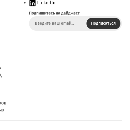
а
LinkedIn
й
Подпишитесь на дайджест
т
Подписаться
о
,
ков
ых