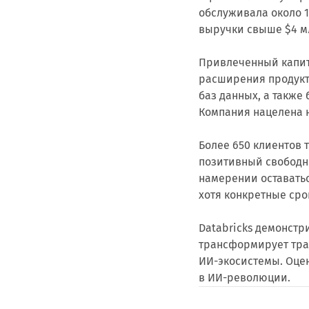
обслуживала около 15
выручки свыше $4 мл
Привлеченный капит
расширения продукт
баз данных, а также
Компания нацелена на
Более 650 клиентов 
позитивный свободны
намерении оставатьс
хотя конкретные сро
Databricks демонстр
трансформирует тра
ИИ-экосистемы. Оце
в ИИ-революции.