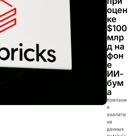
при
оцен
ке
$100
млр
д на
фон
е
ИИ-
бум
а
Компани
я
аналити
ки
данных