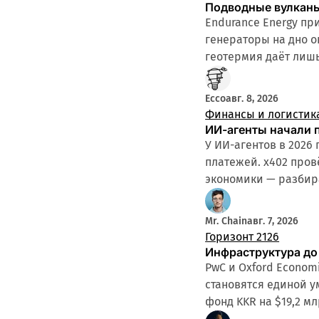
Подводные вулканы
Endurance Energy пр
генераторы на дно о
геотермия даёт лишь
Ecco
авг. 8, 2026
Финансы и логистик
ИИ-агенты начали 
У ИИ-агентов в 2026
платежей. x402 пров
экономики — разбир
Mr. Chain
авг. 7, 2026
Горизонт 2126
Инфраструктура до 
PwC и Oxford Econom
становятся единой у
фонд KKR на $19,2 мл