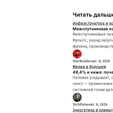
Читать дальш
Инфраструктура и к
Межспутниковая ла
Межспутниковые лазе
Mynaric, раунд Aalyr
физика, производств
StarBuilder
авг. 8, 2026
Медиа в будущем
49,4% и ниже: поч
Человек угадывает, 
«пост — примечание
системной гонки дет
TechPulse
авг. 8, 2026
Энергетика и климат