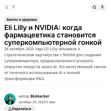
к
о
о
д
в
е
Биотех и здоровье
о
р
Eli Lilly и NVIDIA: когда
ж
й
п
и
фармацевтика становится
м
а
суперкомпьютерной гонкой
н
о
м
е
28 октября 2025 года Eli Lilly объявила о
л
у
стратегическом партнёрстве с NVIDIA для создания
и
суперкомпьютера, предназначенного ускорить
открытие лекарств через AI. Это качественный скачок
от точечного использования AI к полной
трансформации R&D.
автор
BioHacker
октябрь 29, 2025
•
5 мин
Поделиться