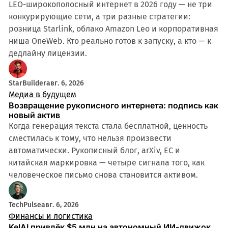
LEO-широкополосный интернет в 2026 году — не три
конкурирующие сети, а три разные стратегии:
розница Starlink, облако Amazon Leo и корпоративная
ниша OneWeb. Кто реально готов к запуску, а кто — к
дедлайну лицензии.
StarBuilder
авг. 6, 2026
Медиа в будущем
Возвращение рукописного интернета: подпись как
новый актив
Когда генерация текста стала бесплатной, ценность
сместилась к тому, что нельзя произвести
автоматически. Рукописный блог, arXiv, ЕС и
китайская маркировка — четыре сигнала того, как
человеческое письмо снова становится активом.
TechPulse
авг. 6, 2026
Финансы и логистика
KelAI привлёк $5 млн на автономный ИИ-движок