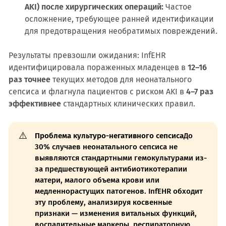
AKI) после хирургических операций:
Частое
осложнение, требующее ранней идентификации
для предотвращения необратимых повреждений.
Результаты превзошли ожидания: InfEHR
идентифицировала пораженных младенцев в
12–16
раз точнее
текущих методов для неонатального
сепсиса и флагнула пациентов с риском AKI в
4–7 раз
эффективнее
стандартных клинических правил.
⚠️
Проблема культуро-негативного сепсиса
До
30% случаев неонатального сепсиса не
выявляются стандартными гемокультурами из-
за предшествующей антибиотикотерапии
матери, малого объема крови или
медленнорастущих патогенов. InfEHR обходит
эту проблему, анализируя косвенные
признаки — изменения витальных функций,
воспалительные маркеры, респираторную