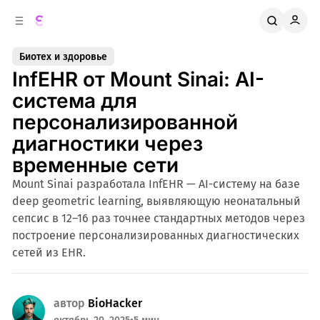
к
о
о
д
в
е
Биотех и здоровье
о
р
InfEHR от Mount Sinai: AI-
ж
й
п
и
система для
м
а
персонализированной
н
о
м
е
диагностики через
л
у
временные сети
и
Mount Sinai разработала InfEHR — AI-систему на базе
deep geometric learning, выявляющую неонатальный
сепсис в 12–16 раз точнее стандартных методов через
построение персонализированных диагностических
сетей из EHR.
автор
BioHacker