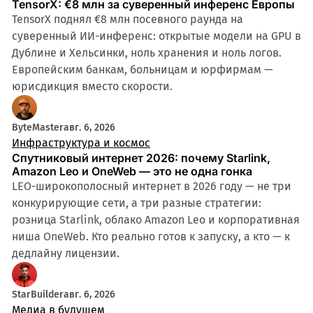
TensorX: €8 млн за суверенный инференс Европы
TensorX поднял €8 млн посевного раунда на
суверенный ИИ-инференс: открытые модели на GPU в
Дублине и Хельсинки, ноль хранения и ноль логов.
Европейским банкам, больницам и юрфирмам —
юрисдикция вместо скорости.
ByteMaster
авг. 6, 2026
Инфраструктура и космос
Спутниковый интернет 2026: почему Starlink,
Amazon Leo и OneWeb — это не одна гонка
LEO-широкополосный интернет в 2026 году — не три
конкурирующие сети, а три разные стратегии:
розница Starlink, облако Amazon Leo и корпоративная
ниша OneWeb. Кто реально готов к запуску, а кто — к
дедлайну лицензии.
StarBuilder
авг. 6, 2026
Медиа в будущем