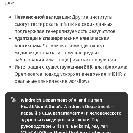
для:
Независимой валидации:
Другие институты
смогут тестировать InfEHR на своих данных,
подтверждая генерализуемость результатов.
Адаптации к специфическим клиническим
контекстам:
Локальные команды смогут
модифицировать систему для редких
заболеваний или специфических популяций.
Интеграции с существующими EHR-платформами:
Open-source подход ускоряет внедрение InfEHR в
реальные клинические workflows.
🚀
Windreich Department of AI and Human 
Health
Mount Sinai's Windreich Department —
первый в США департамент AI и человеческого
здоровья в медицинской школе. Под
руководством Girish N. Nadkarni, MD, MPH
(Chief AI Officer Mount Sinai Health System),