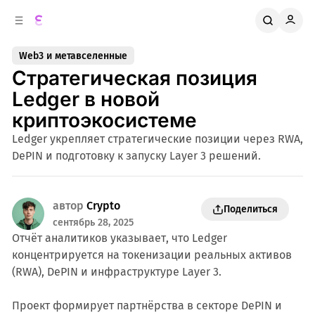
к
о
о
д
в
е
Web3 и метавселенные
о
р
Стратегическая позиция
ж
й
п
и
Ledger в новой
м
а
криптоэкосистеме
н
о
м
е
Ledger укрепляет стратегические позиции через RWA,
л
у
DePIN и подготовку к запуску Layer 3 решений.
и
автор
Crypto
Поделиться
сентябрь 28, 2025
Отчёт аналитиков указывает, что Ledger
концентрируется на токенизации реальных активов
(RWA), DePIN и инфраструктуре Layer 3.
Проект формирует партнёрства в секторе DePIN и