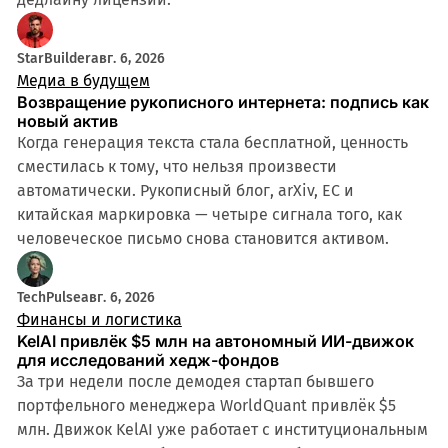
StarBuilder
авг. 6, 2026
Медиа в будущем
Возвращение рукописного интернета: подпись как
новый актив
Когда генерация текста стала бесплатной, ценность
сместилась к тому, что нельзя произвести
автоматически. Рукописный блог, arXiv, ЕС и
китайская маркировка — четыре сигнала того, как
человеческое письмо снова становится активом.
TechPulse
авг. 6, 2026
Финансы и логистика
KelAI привлёк $5 млн на автономный ИИ-движок
для исследований хедж-фондов
За три недели после демодея стартап бывшего
портфельного менеджера WorldQuant привлёк $5
млн. Движок KelAI уже работает с институциональным