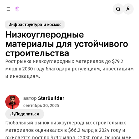
к
о
о
д
в
е
Инфраструктура и космос
о
р
Низкоуглеродные
ж
й
п
и
материалы для устойчивого
м
а
строительства
н
о
м
е
Рост рынка низкоуглеродных материалов до $79,2
л
у
млрд к 2030 году благодаря регуляциям, инвестициям
и
и инновациям.
автор
StarBuilder
сентябрь 30, 2025
Поделиться
Глобальный рынок низкоуглеродных строительных
материалов оценивался в $66,2 млрд в 2024 году и
ожидается рост до $79,2 млрд к 2030 году. Основными