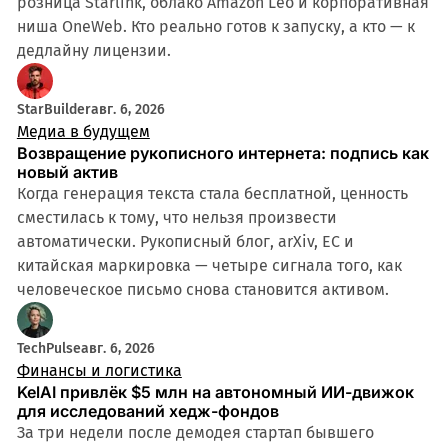
розница Starlink, облако Amazon Leo и корпоративная
ниша OneWeb. Кто реально готов к запуску, а кто — к
дедлайну лицензии.
StarBuilder
авг. 6, 2026
Медиа в будущем
Возвращение рукописного интернета: подпись как
новый актив
Когда генерация текста стала бесплатной, ценность
сместилась к тому, что нельзя произвести
автоматически. Рукописный блог, arXiv, ЕС и
китайская маркировка — четыре сигнала того, как
человеческое письмо снова становится активом.
TechPulse
авг. 6, 2026
Финансы и логистика
KelAI привлёк $5 млн на автономный ИИ-движок
для исследований хедж-фондов
За три недели после демодея стартап бывшего