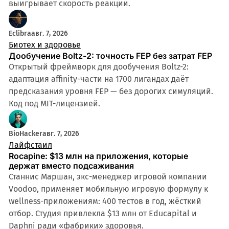
выигрывает скорость реакции.
Eclibra
авг. 7, 2026
Биотех и здоровье
Дообучение Boltz-2: точность FEP без затрат FEP
Открытый фреймворк для дообучения Boltz-2:
адаптация affinity-части на 1700 лигандах даёт
предсказания уровня FEP — без дорогих симуляций.
Код под MIT-лицензией.
BioHacker
авг. 7, 2026
Лайфстаил
Rocapine: $13 млн на приложения, которые
держат вместо подсаживания
Станнис Маршан, экс-менеджер игровой компании
Voodoo, применяет мобильную игровую формулу к
wellness-приложениям: 400 тестов в год, жёсткий
отбор. Студия привлекла $13 млн от Educapital и
Daphni ради «фабрики» здоровья.