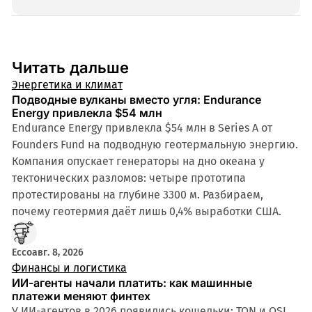
т
Читать дальше
Энергетика и климат
Подводные вулканы вместо угля: Endurance
Energy привлекла $54 млн
Endurance Energy привлекла $54 млн в Series A от
Founders Fund на подводную геотермальную энергию.
Компания опускает генераторы на дно океана у
тектонических разломов: четыре прототипа
протестированы на глубине 3300 м. Разбираем,
почему геотермия даёт лишь 0,4% выработки США.
Ecco
авг. 8, 2026
Финансы и логистика
ИИ-агенты начали платить: как машинные
платежи меняют финтех
У ИИ-агентов в 2026 появились кошельки: TON и OSL