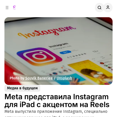
к
о
о
д
в
е
о
р
ж
й
п
и
м
а
н
о
м
е
л
у
и
Photo by 
Souvik Banerjee
 / 
Unsplash
Медиа в будущем
Meta представила Instagram
для iPad с акцентом на Reels
Meta выпустила приложение Instagram, специально