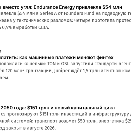
 вместо угля: Endurance Energy привлекла $54 млн
ивлекла $54 млн в Series A от Founders Fund на подводную
кеана у тектонических разломов: четыре прототипа протес
 0,4% выработки США.
а
платить: как машинные платежи меняют финтех
 появились кошельки: TON и OSL запустили стандарты аген
ёл 120 млн+ транзакций, Juniper ждёт 1,5 трлн агентной к
аем.
2050 года: $151 трлн и новый капитальный цикл
ics прогнозируют $151 трлн инвестиций в инфраструктуру д
мной системой: транспорт возьмёт $50 трлн, энергетика $
рд закрыт в августе 2026.