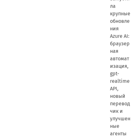
ла
крупные
обновле
ния
Azure AI:
браузер
ная
автомат
изация,
gpt-
realtime
API,
новый
перевод
чик и
улучшен
ные
агенты