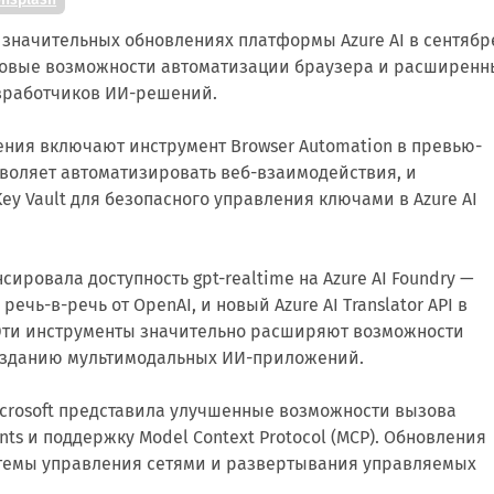
о значительных обновлениях платформы Azure AI в сентябр
 новые возможности автоматизации браузера и расширенн
зработчиков ИИ-решений.
ния включают инструмент Browser Automation в превью-
воляет автоматизировать веб-взаимодействия, и
Key Vault для безопасного управления ключами в Azure AI
ировала доступность gpt-realtime на Azure AI Foundry —
ечь-в-речь от OpenAI, и новый Azure AI Translator API в
Эти инструменты значительно расширяют возможности
озданию мультимодальных ИИ-приложений.
icrosoft представила улучшенные возможности вызова
nts и поддержку Model Context Protocol (MCP). Обновления
стемы управления сетями и развертывания управляемых