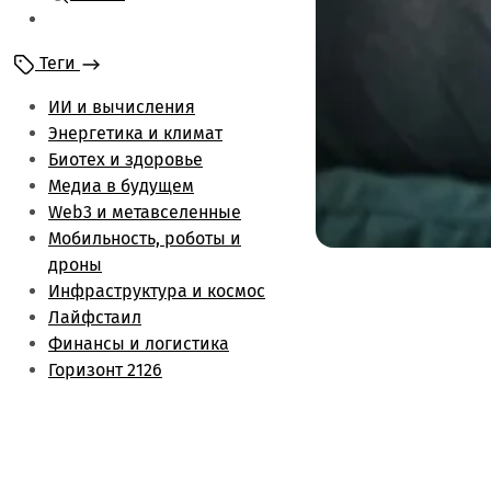
Мобильность и
роботы
Теги
Энергетика и климат
Лайфстаил
ИИ и вычисления
Биотех и здоровье
Энергетика и климат
Финансы и логистика
Биотех и здоровье
Метаверс и web3
Медиа в будущем
Инфраструктура и
Web3 и метавселенные
космос
Мобильность, роботы и
Будущее медиа
дроны
Обзоры
Инфраструктура и космос
Лайфстаил
Финансы и логистика
Горизонт 2126