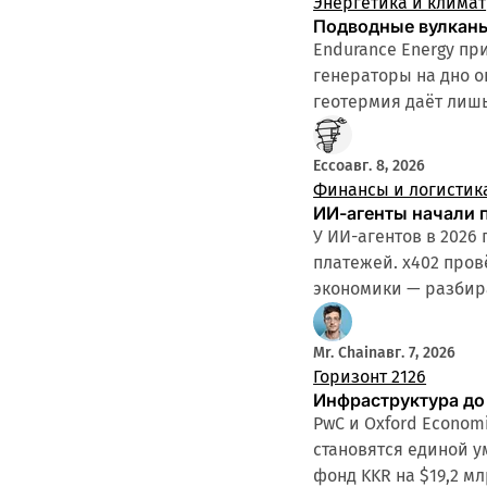
Энергетика и климат
Подводные вулканы
Endurance Energy пр
генераторы на дно о
геотермия даёт лишь
Ecco
авг. 8, 2026
Финансы и логистик
ИИ-агенты начали 
У ИИ-агентов в 2026
платежей. x402 пров
экономики — разбир
Mr. Chain
авг. 7, 2026
Горизонт 2126
Инфраструктура до 
PwC и Oxford Econom
становятся единой у
фонд KKR на $19,2 мл