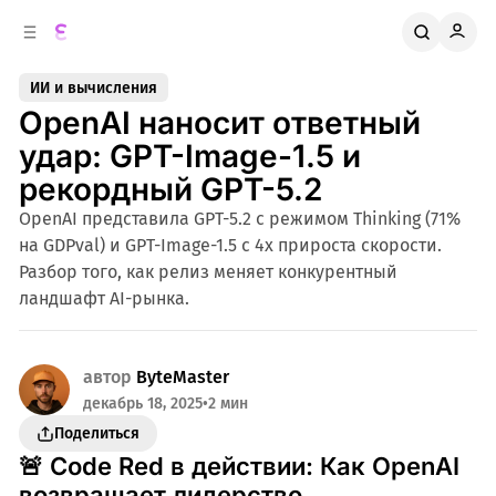
к
о
о
д
в
е
ИИ и вычисления
о
р
OpenAI наносит ответный
ж
й
п
и
удар: GPT-Image-1.5 и
м
а
рекордный GPT-5.2
н
о
м
е
OpenAI представила GPT-5.2 с режимом Thinking (71%
л
у
на GDPval) и GPT-Image-1.5 с 4x прироста скорости.
и
Разбор того, как релиз меняет конкурентный
ландшафт AI-рынка.
автор
ByteMaster
декабрь 18, 2025
•
2 мин
Поделиться
🚨 Code Red в действии: Как OpenAI
возвращает лидерство