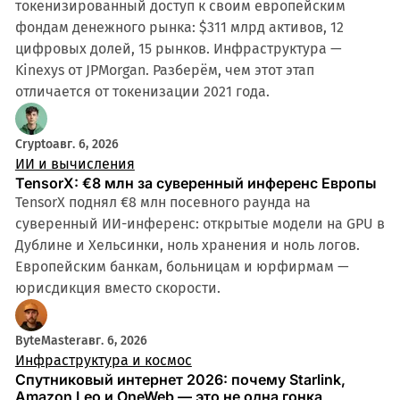
токенизированный доступ к своим европейским
фондам денежного рынка: $311 млрд активов, 12
цифровых долей, 15 рынков. Инфраструктура —
Kinexys от JPMorgan. Разберём, чем этот этап
отличается от токенизации 2021 года.
Crypto
авг. 6, 2026
ИИ и вычисления
TensorX: €8 млн за суверенный инференс Европы
TensorX поднял €8 млн посевного раунда на
суверенный ИИ-инференс: открытые модели на GPU в
Дублине и Хельсинки, ноль хранения и ноль логов.
Европейским банкам, больницам и юрфирмам —
юрисдикция вместо скорости.
ByteMaster
авг. 6, 2026
Инфраструктура и космос
Спутниковый интернет 2026: почему Starlink,
Amazon Leo и OneWeb — это не одна гонка