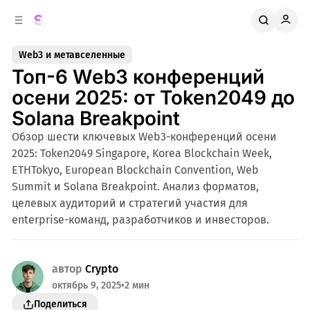
к
о
о
д
в
е
Web3 и метавселенные
о
р
Топ-6 Web3 конференций
ж
й
п
и
осени 2025: от Token2049 до
м
а
Solana Breakpoint
н
о
м
е
Обзор шести ключевых Web3-конференций осени
л
у
2025: Token2049 Singapore, Korea Blockchain Week,
и
ETHTokyo, European Blockchain Convention, Web
Summit и Solana Breakpoint. Анализ форматов,
целевых аудиторий и стратегий участия для
enterprise-команд, разработчиков и инвесторов.
автор
Crypto
октябрь 9, 2025
•
2 мин
Поделиться