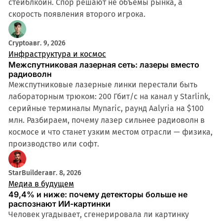
стейблкоин. Спор решают не объёмы рынка, а
скорость появления второго игрока.
Crypto
авг. 9, 2026
Инфраструктура и космос
Межспутниковая лазерная сеть: лазеры вместо
радиоволн
Межспутниковые лазерные линки перестали быть
лабораторным трюком: 200 Гбит/с на канал у Starlink,
серийные терминалы Mynaric, раунд Aalyria на $100
млн. Разбираем, почему лазер сильнее радиоволн в
космосе и что станет узким местом отрасли — физика,
производство или софт.
StarBuilder
авг. 8, 2026
Медиа в будущем
49,4% и ниже: почему детекторы больше не
распознают ИИ-картинки
Человек угадывает, сгенерировала ли картинку