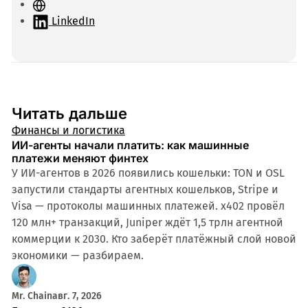
С
а
LinkedIn
й
т
Читать дальше
Финансы и логистика
ИИ-агенты начали платить: как машинные
платежи меняют финтех
У ИИ-агентов в 2026 появились кошельки: TON и OSL
запустили стандарты агентных кошельков, Stripe и
Visa — протоколы машинных платежей. x402 провёл
120 млн+ транзакций, Juniper ждёт 1,5 трлн агентной
коммерции к 2030. Кто заберёт платёжный слой новой
экономики — разбираем.
Mr. Chain
авг. 7, 2026