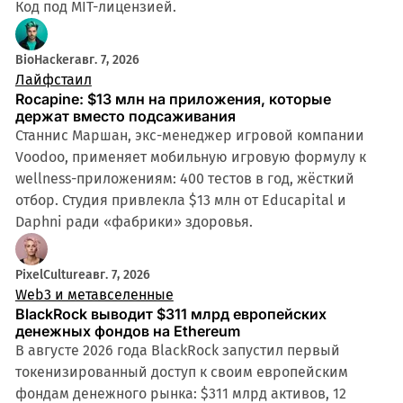
Код под MIT-лицензией.
BioHacker
авг. 7, 2026
Лайфстаил
Rocapine: $13 млн на приложения, которые
держат вместо подсаживания
Станнис Маршан, экс-менеджер игровой компании
Voodoo, применяет мобильную игровую формулу к
wellness-приложениям: 400 тестов в год, жёсткий
отбор. Студия привлекла $13 млн от Educapital и
Daphni ради «фабрики» здоровья.
PixelCulture
авг. 7, 2026
Web3 и метавселенные
BlackRock выводит $311 млрд европейских
денежных фондов на Ethereum
В августе 2026 года BlackRock запустил первый
токенизированный доступ к своим европейским
фондам денежного рынка: $311 млрд активов, 12