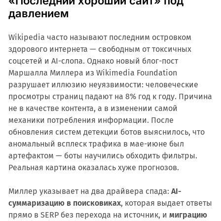
«Последний хороший сайт» под
давлением
Wikipedia часто называют последним островком
здорового интернета — свободным от токсичных
соцсетей и AI-слопа. Однако новый блог-пост
Маршалла Миллера из Wikimedia Foundation
разрушает иллюзию неуязвимости: человеческие
просмотры страниц падают на 8% год к году. Причина
не в качестве контента, а в изменении самой
механики потребления информации. После
обновления систем детекции ботов выяснилось, что
аномальный всплеск трафика в мае-июне был
артефактом — боты научились обходить фильтры.
Реальная картина оказалась хуже прогнозов.
Миллер указывает на два драйвера спада:
AI-
суммаризацию в поисковиках
, которая выдает ответы
прямо в SERP без перехода на источник, и
миграцию