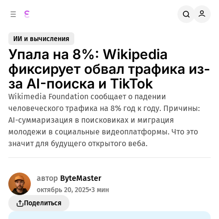
к
о
о
д
в
е
ИИ и вычисления
о
р
Упала на 8%: Wikipedia
ж
й
п
и
фиксирует обвал трафика из-
м
а
за AI-поиска и TikTok
н
о
м
е
Wikimedia Foundation сообщает о падении
л
у
человеческого трафика на 8% год к году. Причины:
и
AI-суммаризация в поисковиках и миграция
молодежи в социальные видеоплатформы. Что это
значит для будущего открытого веба.
автор
ByteMaster
октябрь 20, 2025
•
3 мин
Поделиться