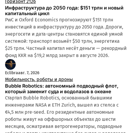
Горизонт 2126
Инфраструктура до 2050 года: $151 трлн и новый
капитальный цикл
PwC и Oxford Economics прогнозируют $151 трлн
инвестиций в инфраструктуру до 2050 года. Дороги,
энергосети и дата-центры становятся единой умной
системой: транспорт возьмёт $50 трлн, энергетика
$25 трлн. Частный капитал несёт деньги — рекордный
фонд KKR на $19,2 млрд закрыт в августе 2026.
Eclibra
авг. 7, 2026
Мобильность, роботы и дроны
Bubble Robotics: автономный подводный флот,
который заменит суда и водолазов в океане
Стартап Bubble Robotics, основанный бывшими
инженерами NASA и ETH Zurich, вышел из стелса с
€4,5 млн pre-seed. Его резидентные автономные
роботы живут на оффшорных объектах до шести
месяцев, осматривая ветрогенераторы, подводные