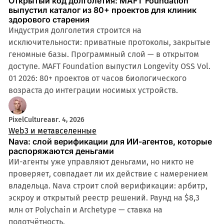
Открытый код долголетия: MAFT Foundation
выпустил каталог из 80+ проектов для клиник
здорового старения
Индустрия долголетия строится на
исключительности: приватные протоколы, закрытые
геномные базы. Программный слой — в открытом
доступе. MAFT Foundation выпустил Longevity OSS Vol.
01 2026: 80+ проектов от часов биологического
возраста до интеграции носимых устройств.
PixelCulture
авг. 4, 2026
Web3 и метавселенные
Nava: слой верификации для ИИ-агентов, которые
распоряжаются деньгами
ИИ-агенты уже управляют деньгами, но никто не
проверяет, совпадает ли их действие с намерением
владельца. Nava строит слой верификации: арбитр,
эскроу и открытый реестр решений. Раунд на $8,3
млн от Polychain и Archetype — ставка на
подотчётность.