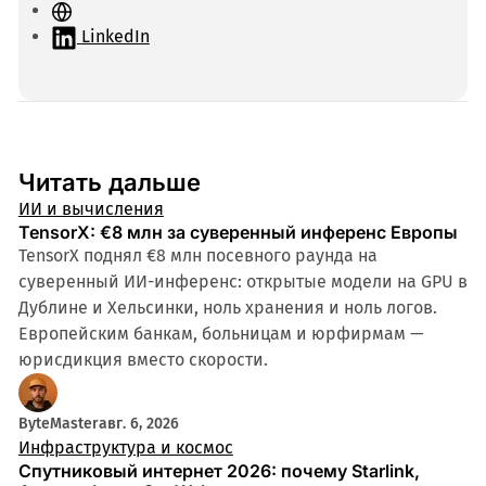
С
а
LinkedIn
й
т
Читать дальше
ИИ и вычисления
TensorX: €8 млн за суверенный инференс Европы
TensorX поднял €8 млн посевного раунда на
суверенный ИИ-инференс: открытые модели на GPU в
Дублине и Хельсинки, ноль хранения и ноль логов.
Европейским банкам, больницам и юрфирмам —
юрисдикция вместо скорости.
ByteMaster
авг. 6, 2026
Инфраструктура и космос
Спутниковый интернет 2026: почему Starlink,