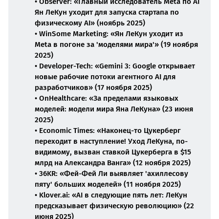
• Observer: «Главный исследователь Meta по AI
Ян ЛеКун уходит для запуска стартапа по
физическому AI» (ноябрь 2025)
• WinSome Marketing: «Ян ЛеКун уходит из
Meta в погоне за 'моделями мира'» (19 ноября
2025)
• Developer-Tech: «Gemini 3: Google открывает
новые рабочие потоки агентного AI для
разработчиков» (17 ноября 2025)
• OnHealthcare: «За пределами языковых
моделей: модели мира Яна ЛеКуна» (23 июня
2025)
• Economic Times: «Наконец-то Цукерберг
переходит в наступление! Уход ЛеКуна, по-
видимому, вызван ставкой Цукерберга в $15
млрд на Александра Ванга» (12 ноября 2025)
• 36KR: «Фей-Фей Ли выявляет 'ахиллесову
пяту' больших моделей» (11 ноября 2025)
• Klover.ai: «AI в следующие пять лет: ЛеКун
предсказывает физическую революцию» (22
июня 2025)