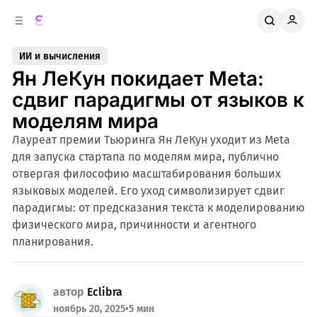
к
о
о
д
в
е
ИИ и вычисления
о
р
Ян ЛеКун покидает Meta:
ж
й
п
и
сдвиг парадигмы от языков к
м
а
моделям мира
н
о
м
е
Лауреат премии Тьюринга Ян ЛеКун уходит из Meta
л
у
для запуска стартапа по моделям мира, публично
и
отвергая философию масштабирования больших
языковых моделей. Его уход символизирует сдвиг
парадигмы: от предсказания текста к моделированию
физического мира, причинности и агентного
планирования.
автор
Eclibra
ноябрь 20, 2025
•
5 мин