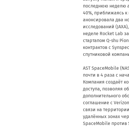
последнюю неделю ак
40%, приближаясь к 
анонсировала два но
исследований (JAXA),
неделе Rocket Lab 
стартапом Q-shu Pion
контрактов с Synspe
спутниковой компани
AST SpaceMobile (NA
почти в 4 раза с нач
Компания создаёт к
доступа, позволяя 
дополнительного об
соглашение с Verizo
связи на территории
удалённых зонах чер
SpaceMobile против S