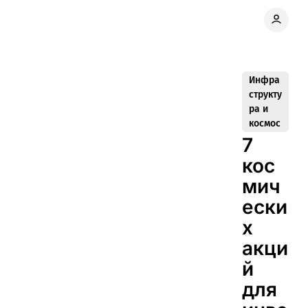
Инфра
структу
ра и
космос
7
кос
мич
ески
х
акци
й
для