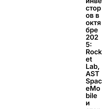
инве
стор
ов в
октя
бре
202
5:
Rock
et
Lab,
AST
Spac
eMo
bile
и