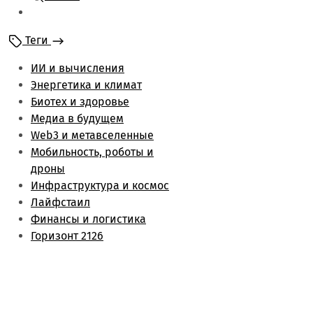
Мобильность и
роботы
Теги
Энергетика и климат
Лайфстаил
ИИ и вычисления
Биотех и здоровье
Энергетика и климат
Финансы и логистика
Биотех и здоровье
Метаверс и web3
Медиа в будущем
Инфраструктура и
Web3 и метавселенные
космос
Мобильность, роботы и
Будущее медиа
дроны
Обзоры
Инфраструктура и космос
Лайфстаил
Финансы и логистика
Горизонт 2126