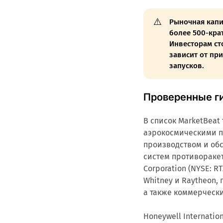
⚠️
Рыночная капит
более 500-кра
Инвесторам ст
зависит от пр
запусков.
Проверенные г
В список MarketBea
аэрокосмическими п
производством и об
систем противораке
Corporation (NYSE: R
Whitney и Raytheon,
а также коммерческ
Honeywell Internati