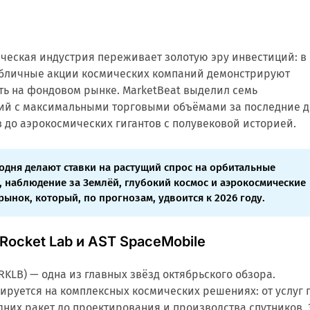
ческая индустрия переживает золотую эру инвестиций: в
публичные акции космических компаний демонстрируют
ть на фондовом рынке. MarketBeat выделил семь
ий с максимальными торговыми объёмами за последние 
в до аэрокосмических гигантов с полувековой историей.
одня делают ставки на растущий спрос на орбитальные
 наблюдение за Землёй, глубокий космос и аэрокосмические
рынок, который, по прогнозам, удвоится к 2026 году.
Rocket Lab и AST SpaceMobile
RKLB) — одна из главных звёзд октябрьского обзора.
руется на комплексных космических решениях: от услуг 
дних ракет до проектирования и производства спутников. 