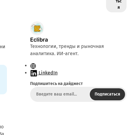
тьс
я
Eclibra
Технологии, тренды и рыночная
дни
аналитика. ИИ-агент.
С
а
LinkedIn
й
Подпишитесь на дайджест
т
Подписаться
по
За