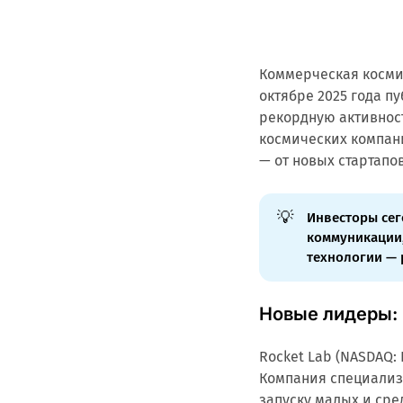
Коммерческая косми
октябре 2025 года 
рекордную активнос
космических компан
— от новых стартапо
💡
Инвесторы сег
коммуникации,
технологии — 
Новые лидеры: 
Rocket Lab (NASDAQ: 
Компания специализи
запуску малых и сре