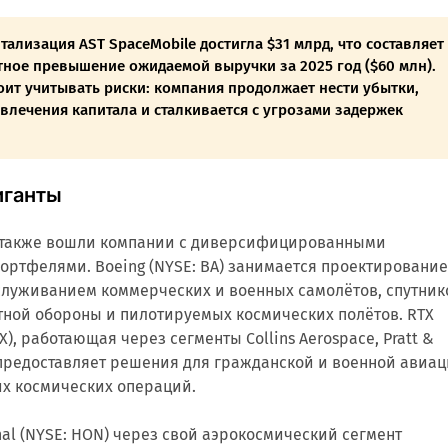
ализация AST SpaceMobile достигла $31 млрд, что составляет
тное превышение ожидаемой выручки за 2025 год ($60 млн).
оит учитывать риски: компания продолжает нести убытки,
ивлечения капитала и сталкивается с угрозами задержек
иганты
t также вошли компании с диверсифицированными
ортфелями. Boeing (NYSE: BA) занимается проектирование
служиванием коммерческих и военных самолётов, спутник
тной обороны и пилотируемых космических полётов. RTX
TX), работающая через сегменты Collins Aerospace, Pratt &
 предоставляет решения для гражданской и военной авиац
их космических операций.
onal (NYSE: HON) через свой аэрокосмический сегмент