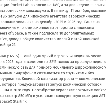
ции Rocket Lab выросли на 14%, а за две недели — почти
историческим максимумам. В пятницу, 11 октября, компан
вых запуска для Японского агентства аэрокосмических
 запланированные на декабрь 2025 и 2026 год. Ранее на
заключила многомиссионное партнёрство с японским
eers of Space, а также подписала 10 дополнительных
ctive, доведя общее количество миссий с этой японской
ей до 21.
SDAQ: ASTS) — ещё один яркий игрок, чьи акции выросли
ала 2025 года и взлетели на 32% только за прошлую неделю
осмическую сеть для прямого мобильного широкополосног
обычным смартфонам связываться со спутниками без
орудования. Ключевой катализатор роста — коммерческое
n, которое предусматривает запуск космической сотовой
 США в 2026 году. Партнёрство укрепляет покрытие Verizon
ез спектр 850 МГц и усиливает конкурентную позицию AST
paceX Starlink.