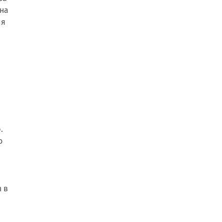
 на
ия
.
о
 в